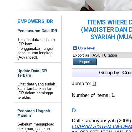
EMPOWERS IDR
ITEMS WHERE D
(MAGISTER DAN 
Penelusuran Data IDR
SYARIAH (MUA
Telusuri data di dalam
IDR kami
Up a level
menggunakan fungsi
penelusuran lengkap
Export as
(Advanced).
Update Data IDR
Group by:
Cre
Terbaru
Jump to:
D
Lihat data yang sudah
kami tambahkan ke
IDR dalam seminggu
Number of items:
1
.
terakhir.
D
Pedoman Unggah
Mandiri
Dalle, Juhriyansyah
(2009
Sebelum mengupload
LUARAN SISTEM INFORM
dokumen, pastikan