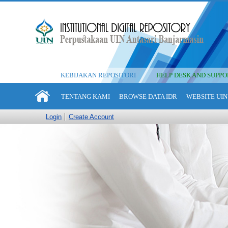
KEBIJAKAN REPOSITORI
HELP DESK AND SUPPO
TENTANG KAMI
BROWSE DATA IDR
WEBSITE UIN
Login
Create Account