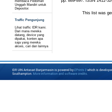
pp. 889-897. ISSN 1411-52
membaca Pedoman
Unggah Mandiri untuk
Depositor.
This list was g
Traffic Pengunjung
Lihat traffic IDR kami.
Dari mana mereka
datang, device yang
dipakai, konten apa
saja yang mereka
akses, cari dan lainnya
IDR UIN Antasari Banjarmasin is powered by
EPrints 3
which is develope
Southampton.
More information and software credits
.