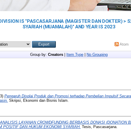
DIVISION IS "PASCASARJANA (MAGISTER DAN DOKTER) > 
SYARIAH (MUAMALAH)" AND YEAR IS 2023
Atom
Group by:
Creators
|
Item Type
|
No Grouping
23)
Pengaruh Displai Produk dan Promosi terhadap Pembelian Impulsif Secar
asin.
Skripsi, Ekonomi dan Bisnis Islam.
ANALISIS LAYANAN CROWDFUNDING BERBASIS DONASI (DONATION 
 POSITIF DAN HUKUM EKONOMI SYARIAH.
Tesis, Pascasarjana.