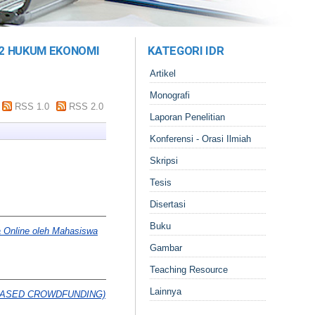
S2 HUKUM EKONOMI
KATEGORI IDR
Artikel
Monografi
RSS 1.0
RSS 2.0
Laporan Penelitian
Konferensi - Orasi Ilmiah
Skripsi
Tesis
Disertasi
Buku
a Online oleh Mahasiswa
Gambar
Teaching Resource
Lainnya
BASED CROWDFUNDING)