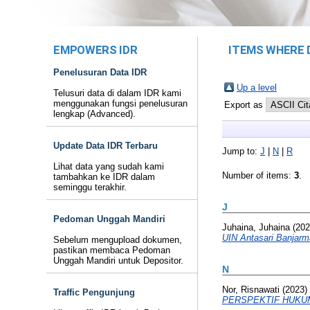
EMPOWERS IDR
ITEMS WHERE 
Penelusuran Data IDR
Up a level
Telusuri data di dalam IDR kami
menggunakan fungsi penelusuran
Export as
lengkap (Advanced).
Update Data IDR Terbaru
Jump to:
J
|
N
|
R
Lihat data yang sudah kami
Number of items:
3
.
tambahkan ke IDR dalam
seminggu terakhir.
J
Pedoman Unggah Mandiri
Juhaina, Juhaina
(20
UIN Antasari Banjarm
Sebelum mengupload dokumen,
pastikan membaca Pedoman
Unggah Mandiri untuk Depositor.
N
Nor, Risnawati
(2023)
Traffic Pengunjung
PERSPEKTIF HUKUM