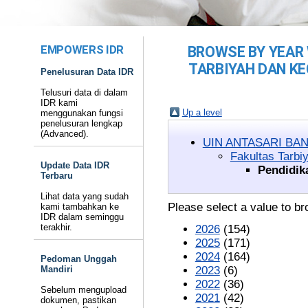
EMPOWERS IDR
BROWSE BY YEAR 
TARBIYAH DAN K
Penelusuran Data IDR
Telusuri data di dalam
IDR kami
Up a level
menggunakan fungsi
penelusuran lengkap
(Advanced).
UIN ANTASARI BA
Fakultas Tarbi
Update Data IDR
Pendidik
Terbaru
Lihat data yang sudah
Please select a value to br
kami tambahkan ke
IDR dalam seminggu
terakhir.
2026
(154)
2025
(171)
2024
(164)
Pedoman Unggah
Mandiri
2023
(6)
2022
(36)
Sebelum mengupload
2021
(42)
dokumen, pastikan