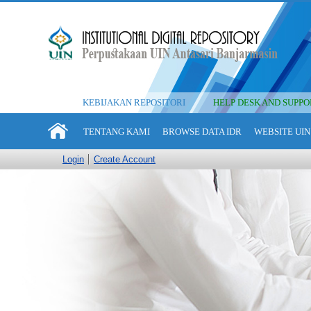
KEBIJAKAN REPOSITORI
HELP DESK AND SUPPO
TENTANG KAMI
BROWSE DATA IDR
WEBSITE UIN
Login
Create Account