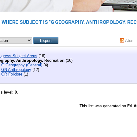
 WHERE SUBJECT IS "G GEOGRAPHY. ANTHROPOLOGY. REC
Atom
ongress Subject Areas
(16)
graphy. Anthropology. Recreation
(16)
G Geography (General)
(4)
GN Anthropology
(12)
GR Folklore
(1)
is level:
0
.
This list was generated on
Fri A