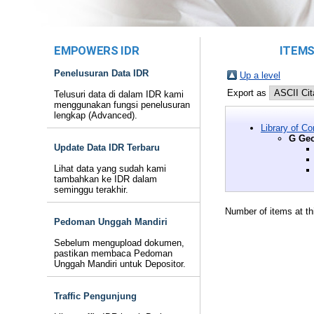
EMPOWERS IDR
ITEMS
Penelusuran Data IDR
Up a level
Export as
Telusuri data di dalam IDR kami
menggunakan fungsi penelusuran
lengkap (Advanced).
Library of C
G Geo
Update Data IDR Terbaru
Lihat data yang sudah kami
tambahkan ke IDR dalam
seminggu terakhir.
Number of items at th
Pedoman Unggah Mandiri
Sebelum mengupload dokumen,
pastikan membaca Pedoman
Unggah Mandiri untuk Depositor.
Traffic Pengunjung