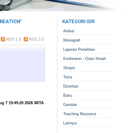
REATION"
KATEGORI IDR
Artikel
RSS 1.0
RSS 2.0
Monografi
Laporan Penelitian
Konferensi - Orasi Ilmiah
Skripsi
Tesis
Disertasi
Buku
ug 7 19:49:20 2026 WITA
.
Gambar
Teaching Resource
Lainnya