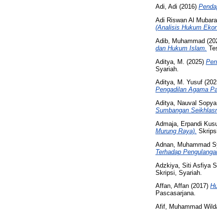
Adi, Adi
(2016)
Pendap
Adi Riswan Al Muba
(Analisis Hukum Ekon
Adib, Muhammad
(20
dan Hukum Islam.
Te
Aditya, M.
(2025)
Pen
Syariah.
Aditya, M. Yusuf
(202
Pengadilan Agama Pa
Aditya, Nauval Sopya
Sumbangan Seikhlas
Admaja, Erpandi Ku
Murung Raya).
Skrips
Adnan, Muhammad Sy
Terhadap Pengulangan
Adzkiya, Siti Asfiya 
Skripsi, Syariah.
Affan, Affan
(2017)
Hu
Pascasarjana.
Afif, Muhammad Wild