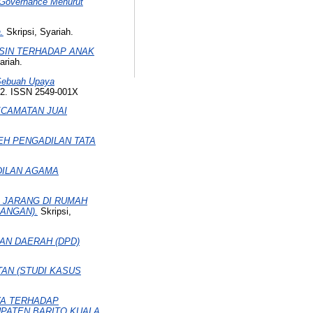
 Governance Menurut
.
Skripsi, Syariah.
SIN TERHADAP ANAK
ariah.
ebuah Upaya
-72. ISSN 2549-001X
ECAMATAN JUAI
EH PENGADILAN TATA
DILAN AGAMA
 JARANG DI RUMAH
ANGAN).
Skripsi,
AN DAERAH (DPD)
AN (STUDI KASUS
YA TERHADAP
PATEN BARITO KUALA.