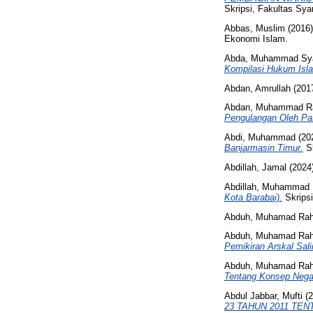
Skripsi, Fakultas Syar
Abbas, Muslim
(2016
Ekonomi Islam.
Abda, Muhammad Sy
Kompilasi Hukum Isl
Abdan, Amrullah
(201
Abdan, Muhammad R
Pengulangan Oleh Pa
Abdi, Muhammad
(20
Banjarmasin Timur.
S
Abdillah, Jamal
(2024
Abdillah, Muhammad 
Kota Barabai).
Skripsi
Abduh, Muhamad Ra
Abduh, Muhamad Ra
Pemikiran Arskal Sal
Abduh, Muhamad Ra
Tentang Konsep Negar
Abdul Jabbar, Mufti
(2
23 TAHUN 2011 TE