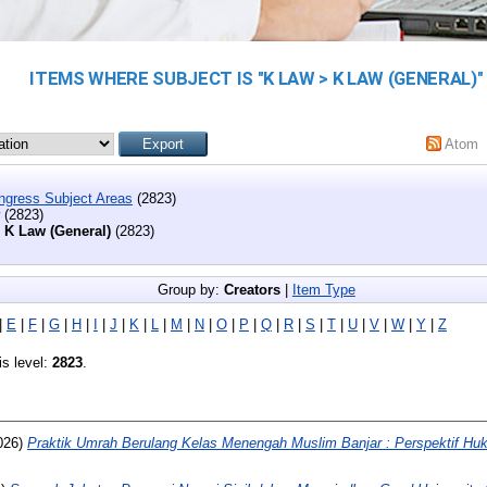
ITEMS WHERE SUBJECT IS "K LAW > K LAW (GENERAL)"
Atom
ongress Subject Areas
(2823)
(2823)
K Law (General)
(2823)
Group by:
Creators
|
Item Type
|
E
|
F
|
G
|
H
|
I
|
J
|
K
|
L
|
M
|
N
|
O
|
P
|
Q
|
R
|
S
|
T
|
U
|
V
|
W
|
Y
|
Z
is level:
2823
.
026)
Praktik Umrah Berulang Kelas Menengah Muslim Banjar : Perspektif Hu