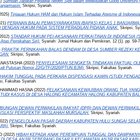
4)
Sumpah Jabatan Pegawai Negeri Sipil dalam Mewujudkan Good University
anjarmasin.
Skripsi, Syariah.
2025)
Tinjauan Hukum HAM dan Hukum Islam Terhadap Ateisme di Indonesia
021)
PERANAN BALAI PEMASYARAKATAN (BAPAS) KELAS 1 BANJARMA
 DENGAN HUKUM PADA SISTEM PERADILAN PIDANA ANAK.
Skripsi, Sy
2012)
STANDAR HUKUM PEI-AKSANAAN PERKA\TINAN DI INDONESIA (S
Atas Pernikahan Siri).
Syariah: Jurnal Hukum dan Pemikiran, 12 (1). pp. 59
)
PRAKTIK PERNIKAHAN BALAS DENDAM DI DESA SUMBER REZEKI K
GAN.
Skripsi, Syariah.
ANASTASHA
(2022)
PENYELESAIAN SENGKETA TINDAKAN FAKTUAL OL
i Putusan Nomor 22/G/TF/2020/PTUN.BJM).
Skripsi, Fakultas Syariah.
HAKIM TUNGGAL PADA PERKARA DISPENSASI KAWIN (STUDI PENGA
si, Fakultas Syariah.
MUHAMMAD HASNA
(2022)
PELAKSANAAN KEWAJIBAN ORANG TUA YANG
STUDI KASUS DI DESA HALONG KECAMATAN HALONG KABUPATEN BAL
BUNGAN DEWAN PERWAKILAN RAKYAT (DPR) DAN DEWAN PERWAKIL
ISLASI PERSPEKTIF MASLAHAH MURSALAH.
Skripsi, Syariah.
022)
PENGELOLAAN PASAR DAERAH KABUPATEN HULU SUNGAI SELAT
RA).
Skripsi, Fakultas Syariah.
D
(2022)
HIBAH KEPADA ANAK PEREMPUAN TUNGGAL DAN DAMPAKN
DI DESA ANJIR SEBERANG PASAR II KECAMATAN ANJIR PASAR KABU