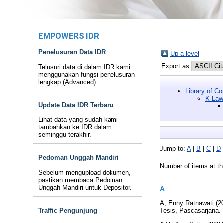
EMPOWERS IDR
Penelusuran Data IDR
Up a level
Export as
Telusuri data di dalam IDR kami
menggunakan fungsi penelusuran
lengkap (Advanced).
Library of C
K Law
Update Data IDR Terbaru
Lihat data yang sudah kami
tambahkan ke IDR dalam
seminggu terakhir.
Jump to:
A
|
B
|
C
|
D
Pedoman Unggah Mandiri
Number of items at th
Sebelum mengupload dokumen,
pastikan membaca Pedoman
Unggah Mandiri untuk Depositor.
A
A, Enny Ratnawati
(2
Traffic Pengunjung
Tesis, Pascasarjana.