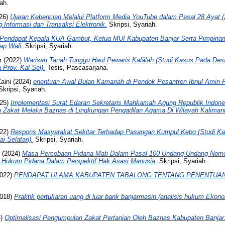
ah.
26)
Ujaran Kebencian Melalui Platform Media YouTube dalam Pasal 28 Ayat
 Informasi dan Transaksi Elektronik.
Skripsi, Syariah.
Pendapat Kepala KUA Gambut, Ketua MUI Kabupaten Banjar Serta Pimpina
ap Wali.
Skripsi, Syariah.
r
(2022)
Warisan Tanah Tunggu Haul Pewaris Kalâlah (Studi Kasus Pada Desa
 Prov. Kal-Sel).
Tesis, Pascasarjana.
aini
(2024)
enentuan Awal Bulan Kamariah di Pondok Pesantren Ibnul Amin
Skripsi, Syariah.
25)
Implementasi Surat Edaran Sekretaris Mahkamah Agung Republik Indon
Zakat Melalui Baznas di Lingkungan Pengadilan Agama Di Wilayah Kalimant
22)
Respons Masyarakat Sekitar Terhadap Pasangan Kumpul Kebo (Studi Ka
i Selatan).
Skripsi, Syariah.
(2024)
Masa Percobaan Pidana Mati Dalam Pasal 100 Undang-Undang Nomo
 Hukum Pidana Dalam Perspektif Hak Asasi Manusia.
Skripsi, Syariah.
022)
PENDAPAT ULAMA KABUPATEN TABALONG TENTANG PENENTUAN 
018)
Praktik pertukaran uang di luar bank banjarmasin (analisis hukum Ekono
4)
Optimalisasi Pengumpulan Zakat Pertanian Oleh Baznas Kabupaten Banjar