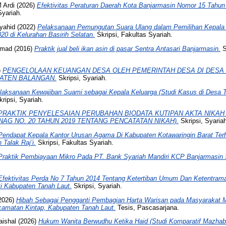
 Ardi
(2026)
Efektivitas Peraturan Daerah Kota Banjarmasin Nomor 15 Tahun
Syariah.
yahid
(2022)
Pelaksanaan Pemungutan Suara Ulang dalam Pemilihan Kepala 
20 di Kelurahan Basirih Selatan.
Skripsi, Fakultas Syariah.
mmad
(2016)
Praktik jual beli ikan asin di pasar Sentra Antasari Banjarmasin.
S
)
PENGELOLAAN KEUANGAN DESA OLEH PEMERINTAH DESA DI DESA
ATEN BALANGAN.
Skripsi, Syariah.
laksanaan Kewajiban Suami sebagai Kepala Keluarga (Studi Kasus di Desa 
kripsi, Syariah.
PRAKTIK PENYELESAIAN PERUBAHAN BIODATA KUTIPAN AKTA NIKAH 
AG NO. 20 TAHUN 2019 TENTANG PENCATATAN NIKAH).
Skripsi, Syaria
Pendapat Kepala Kantor Urusan Agama Di Kabupaten Kotawaringin Barat Ter
Talak Raj’i.
Skripsi, Fakultas Syariah.
Praktik Pembiayaan Mikro Pada PT. Bank Syariah Mandiri KCP Banjarmasin S
Efektivitas Perda No 7 Tahun 2014 Tentang Ketertiban Umum Dan Ketentram
i Kabupaten Tanah Laut.
Skripsi, Syariah.
2026)
Hibah Sebagai Pengganti Pembagian Harta Warisan pada Masyarakat M
camatan Kintap, Kabupaten Tanah Laut.
Tesis, Pascasarjana.
ishal
(2026)
Hukum Wanita Berwudhu Ketika Haid (Studi Komparatif Mazha