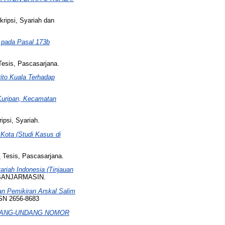
kripsi, Syariah dan
n pada Pasal 173b
Tesis, Pascasarjana.
ito Kuala Terhadap
Kuripan, Kecamatan
ipsi, Syariah.
Kota (Studi Kasus di
.
Tesis, Pascasarjana.
riah Indonesia (Tinjauan
BANJARMASIN.
an Pemikiran Arskal Salim
SN 2656-8683
DANG-UNDANG NOMOR