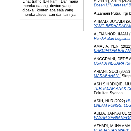
A Vad’aq, Salim
(202
Lihat traffic IDR kami. Dari mana
Dosen UIN Antasari B
mereka datang, device yang
dipakai, konten apa saja yang
A Zamani Putra, Irgi
(
mereka akses, cari dan lainnya
AHMAD, JUNAIDI
(2
YANG BERHADAPAN
ALFIANNOR, IMAM
(
Pendekatan Legalitas 
AMALIA, YENI
(2021
KABUPATEN BALAN
ANGGRAINI, DEDE 
USAHA NEGARA (Stud
ARIANI, SUCI
(2022)
MARABAHAN).
Skrip
ASH SHIDDIQIE, 
TERHADAP ANAK (
Fakultas Syariah.
ASIH, NUR
(2022)
HU
DALAM FUNGSI LEG
AULIA, JANNATUL
(2
PASAR SENIN NEGA
AZHARI, MUHAMMA
PEMBAGIAN WARIS 