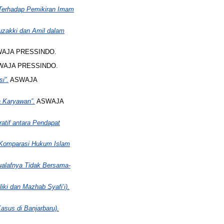
Terhadap Pemikiran Imam
Muzakki dan Amil dalam
AJA PRESSINDO.
AJA PRESSINDO.
i”.
ASWAJA
 Karyawan”.
ASWAJA
atif antara Pendapat
s Komparasi Hukum Islam
ualafnya Tidak Bersama-
i dan Mazhab Syafi’i).
sus di Banjarbaru).