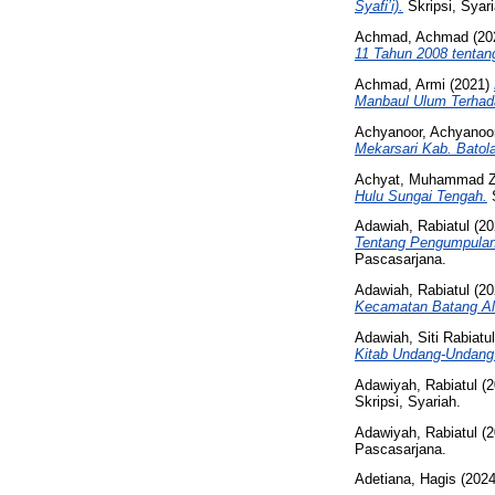
Syafi’i).
Skripsi, Syari
Achmad, Achmad
(20
11 Tahun 2008 tentang
Achmad, Armi
(2021)
Manbaul Ulum Terhad
Achyanoor, Achyanoo
Mekarsari Kab. Batola
Achyat, Muhammad Z
Hulu Sungai Tengah.
Adawiah, Rabiatul
(20
Tentang Pengumpulan 
Pascasarjana.
Adawiah, Rabiatul
(20
Kecamatan Batang Ala
Adawiah, Siti Rabiatul
Kitab Undang-Undang
Adawiyah, Rabiatul
(2
Skripsi, Syariah.
Adawiyah, Rabiatul
(2
Pascasarjana.
Adetiana, Hagis
(202