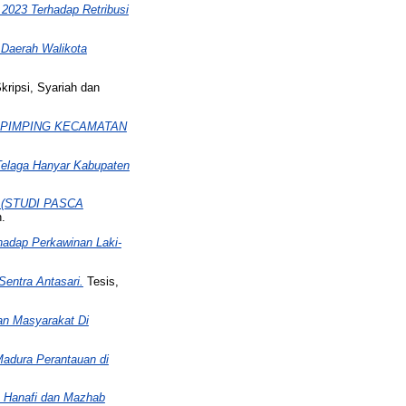
 2023 Terhadap Retribusi
Daerah Walikota
kripsi, Syariah dan
 PIMPING KECAMATAN
Telaga Hanyar Kabupaten
(STUDI PASCA
h.
hadap Perkawinan Laki-
entra Antasari.
Tesis,
an Masyarakat Di
adura Perantauan di
b Hanafi dan Mazhab