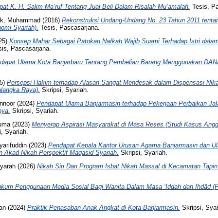
at K. H. Salim Ma’ruf Tentang Jual Beli Dalam Risalah Mu’amalah.
Tesis, P
rak, Muhammad
(2016)
Rekonstruksi Undang-Undang No. 23 Tahun 2011 tenta
omi Syariah).
Tesis, Pascasarjana.
25)
Konsep Mahar Sebagai Patokan Nafkah Wajib Suami Terhadap Istri dala
sis, Pascasarjana.
dapat Ulama Kota Banjarbaru Tentang Pembelian Barang Menggunakan DANA C
5)
Persepsi Hakim terhadap Alasan Sangat Mendesak dalam Dispensasi Nika
langka Raya).
Skripsi, Syariah.
nnoor
(2024)
Pendapat Ulama Banjarmasin terhadap Pekerjaan Perbaikan Ja
nya.
Skripsi, Syariah.
suma
(2023)
Menyerap Aspirasi Masyarakat di Masa Reses (Studi Kasus An
i, Syariah.
arifuddin
(2023)
Pendapat Kepala Kantor Urusan Agama Banjarmasin dan U
 Akad Nikah Perspektif Maqasid Syariah.
Skripsi, Syariah.
Syarah
(2026)
Nikah Siri Dan Program Isbat Nikah Massal di Kecamatan Tapin
kum Penggunaan Media Sosial Bagi Wanita Dalam Masa ‘Iddah dan Ihdâd (Pe
an
(2024)
Praktik Penasaban Anak Angkat di Kota Banjarmasin.
Skripsi, Syar