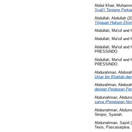
Abdul Khair, Muham
Syafi’i Tentang Perka
Abdullah, Abdullah
(2
Tinjauan Hukum Ekon
Abdullah, Ma'ruf
and
Abdullah, Ma'ruf
and
Abdullah, Ma'ruf
and
PRESSINDO.
Abdullah, Ma'ruf
and
PRESSINDO.
Abdurahman, Abdura
Umar bin Khattab dan
Abdurahman, Abdura
dengan Peraturan Pe
Abdurrahman, Abdur
sama (Penetapan Nom
Abdurrahman, Abdur
Skripsi, Syariah.
Abdurrahman, Sayid
(
Tesis, Pascasarjana.