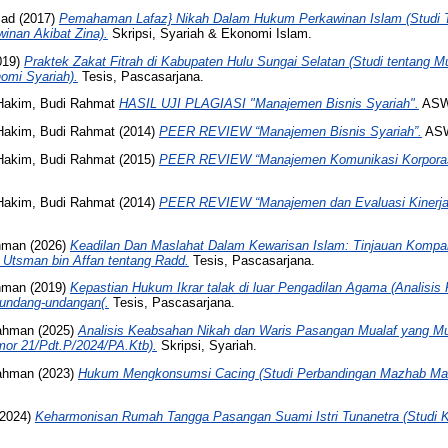
mad
(2017)
Pemahaman Lafaz} Nikah Dalam Hukum Perkawinan Islam (Studi 
winan Akibat Zina).
Skripsi, Syariah & Ekonomi Islam.
019)
Praktek Zakat Fitrah di Kabupaten Hulu Sungai Selatan (Studi tentang 
omi Syariah).
Tesis, Pascasarjana.
Hakim, Budi Rahmat
HASIL UJI PLAGIASI "Manajemen Bisnis Syariah".
ASW
Hakim, Budi Rahmat
(2014)
PEER REVIEW “Manajemen Bisnis Syariah”.
ASW
Hakim, Budi Rahmat
(2015)
PEER REVIEW “Manajemen Komunikasi Korporas
Hakim, Budi Rahmat
(2014)
PEER REVIEW “Manajemen dan Evaluasi Kinerja
hman
(2026)
Keadilan Dan Maslahat Dalam Kewarisan Islam: Tinjauan Kompar
 Utsman bin Affan tentang Radd.
Tesis, Pascasarjana.
hman
(2019)
Kepastian Hukum Ikrar talak di luar Pengadilan Agama (Analisi
rundang-undangan(.
Tesis, Pascasarjana.
rahman
(2025)
Analisis Keabsahan Nikah dan Waris Pasangan Mualaf yang M
or 21/Pdt.P/2024/PA.Ktb).
Skripsi, Syariah.
rahman
(2023)
Hukum Mengkonsumsi Cacing (Studi Perbandingan Mazhab Malik
2024)
Keharmonisan Rumah Tangga Pasangan Suami Istri Tunanetra (Studi Ka