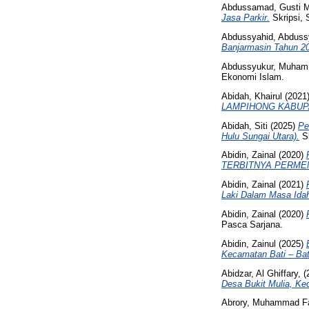
Abdussamad, Gusti M
Jasa Parkir.
Skripsi, 
Abdussyahid, Abduss
Banjarmasin Tahun 20
Abdussyukur, Muha
Ekonomi Islam.
Abidah, Khairul
(2021
LAMPIHONG KABUP
Abidah, Siti
(2025)
Pe
Hulu Sungai Utara).
S
Abidin, Zainal
(2020)
TERBITNYA PERMEN
Abidin, Zainal
(2021)
Laki Dalam Masa Idah 
Abidin, Zainal
(2020)
Pasca Sarjana.
Abidin, Zainul
(2025)
Kecamatan Bati – Bat
Abidzar, Al Ghiffary,
(
Desa Bukit Mulia, Ke
Abrory, Muhammad Fa