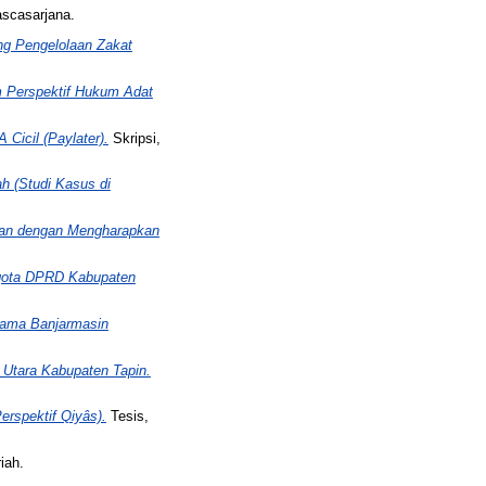
ascasarjana.
ng Pengelolaan Zakat
m Perspektif Hukum Adat
icil (Paylater).
Skripsi,
h (Studi Kasus di
lan dengan Mengharapkan
ggota DPRD Kabupaten
lama Banjarmasin
 Utara Kabupaten Tapin.
rspektif Qiyâs).
Tesis,
iah.