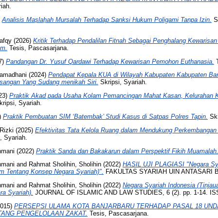
iah.
)
Analisis Mas̩lah̩ah Mursalah Terhadap Sanksi Hukum Poligami Tanpa Izin.
S
afqy
(2026)
Kritik Terhadap Pendalilan Fitnah Sebagai Penghalang Kewarisa
am.
Tesis, Pascasarjana.
7)
Pandangan Dr. Yusuf Qardawi Terhadap Kewarisan Pemohon Euthanasia.
amadhani
(2024)
Pendapat Kepala KUA di Wilayah Kabupaten Kabupaten Bar
sangan Yang Sudang menikah Siri.
Skripsi, Syariah.
23)
Praktik Akad pada Usaha Kolam Pemancingan Mahat Kasan, Kelurahan 
kripsi, Syariah.
)
Praktik Pembuatan SIM ‘Batembak’ Studi Kasus di Satpas Polres Tapin.
Skr
Rizki
(2025)
Efektivitas Tata Kelola Ruang dalam Mendukung Perkembangan 
, Syariah.
hmani
(2022)
Praktik Sanda dan Bakakarun dalam Perspektif Fikih Muamalah
hmani
and
Rahmat Sholihin, Sholihin
(2022)
HASIL UJI PLAGIASI "Negara Sya
im Tentang Konsep Negara Syariah)".
FAKULTAS SYARIAH UIN ANTASARI 
hmani
and
Rahmat Sholihin, Sholihin
(2022)
Negara Syariah Indonesia (Tinjau
a Syariah).
JOURNAL OF ISLAMIC AND LAW STUDIES, 6 (2). pp. 1-14. IS
015)
PERSEPSI ULAMA KOTA BANJARBARU TERHADAP PASAL 18 UN
NTANG PENGELOLAAN ZAKAT.
Tesis, Pascasarjana.