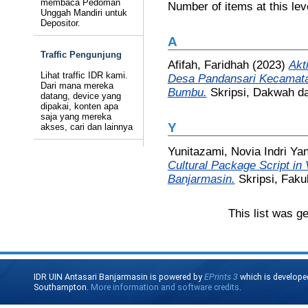
membaca Pedoman
Number of items at this lev
Unggah Mandiri untuk
Depositor.
A
Traffic Pengunjung
Afifah, Faridhah
(2023)
Akt
Lihat traffic IDR kami.
Desa Pandansari Kecamata
Dari mana mereka
Bumbu.
Skripsi, Dakwah d
datang, device yang
dipakai, konten apa
saja yang mereka
Y
akses, cari dan lainnya
Yunitazami, Novia Indri Yan
Cultural Package Script in
Banjarmasin.
Skripsi, Faku
This list was g
IDR UIN Antasari Banjarmasin is powered by
EPrints 3
which is develope
Southampton.
More information and software credits
.