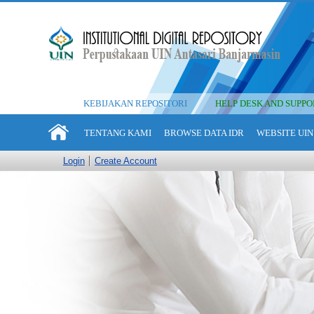
KEBIJAKAN REPOSITORI
HELP DESK AND SUPPO
TENTANG KAMI
BROWSE DATA IDR
WEBSITE UIN
Login
Create Account