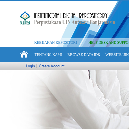
KEBIJAKAN REPOSITORI
HELP DESK AND SUPPO
TENTANG KAMI
BROWSE DATA IDR
WEBSITE UIN
Login
Create Account