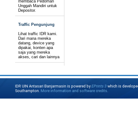
membaca Pedoman
Unggah Mandiri untuk
Depositor.
Traffic Pengunjung
Lihat traffic IDR kami.
Dari mana mereka
datang, device yang
dipakai, konten apa
saja yang mereka
akses, cari dan lainnya
IDR UIN Antasari Banjarmasin is powered by
EPrints 3
which is develope
Southampton.
More information and software credits
.