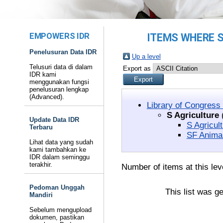
EMPOWERS IDR
ITEMS WHERE S
Penelusuran Data IDR
Up a level
Telusuri data di dalam
Export as
IDR kami
menggunakan fungsi
penelusuran lengkap
(Advanced).
Library of Congress
S Agriculture
Update Data IDR
S Agricul
Terbaru
SF Animal
Lihat data yang sudah
kami tambahkan ke
IDR dalam seminggu
terakhir.
Number of items at this lev
Pedoman Unggah
This list was g
Mandiri
Sebelum mengupload
dokumen, pastikan