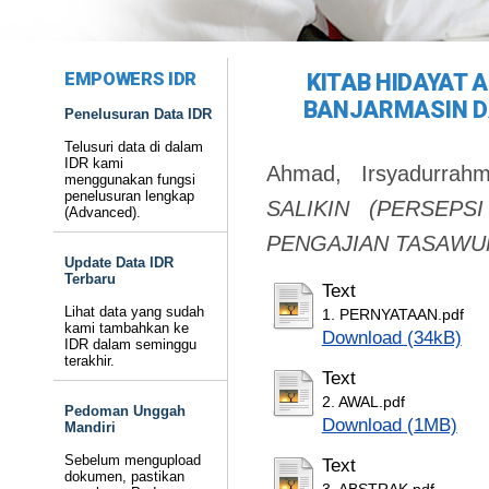
EMPOWERS IDR
KITAB HIDAYAT 
BANJARMASIN D
Penelusuran Data IDR
Telusuri data di dalam
IDR kami
Ahmad, Irsyadurrah
menggunakan fungsi
penelusuran lengkap
SALIKIN (PERSEP
(Advanced).
PENGAJIAN TASAWUF
Update Data IDR
Terbaru
Text
Lihat data yang sudah
1. PERNYATAAN.pdf
kami tambahkan ke
Download (34kB)
IDR dalam seminggu
terakhir.
Text
2. AWAL.pdf
Pedoman Unggah
Download (1MB)
Mandiri
Sebelum mengupload
Text
dokumen, pastikan