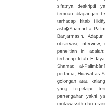
sifatnya deskriptif
temuan dilapangan te
terhadap kitab Hidâ
ash�Shamad al-Palimb
Banjarmasin. Adapun
observasi, interview
penelitian ini adala
terhadap kitab Hidâya
Shamad al-Palimbân
pertama, Hidâyat as-S
golongan atau kalan
yang terpelajar t
pertengahan yakni y
mutawassith dan oran