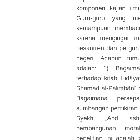
komponen kajian ilmu
Guru-guru yang me
kemampuan membaca 
karena mengingat m
pesantren dan pergurua
negeri. Adapun rumu
adalah: 1) Bagaima
terhadap kitab Hidâya
Shamad al-Palimbânî 
Bagaimana persep
sumbangan pemikiran d
Syekh „Abd ash�
pembangunan moral
penelitian ini adalah 