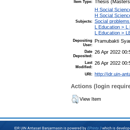
Thesis (Masters
Item Type:
H Social Scienc
H Social Scienc
Social problems
Subjects:
L Education > L
L Education > L
Depositing
Pramubakti Sya
User:
Date
26 Apr 2022 00:
Deposited:
Last
26 Apr 2022 00:
Modified:
http://idr.uin-an
URI:
Actions (login requir
View Item
IDR UIN Antasari Banjarmasin is powered by
EPrints 3
which is develop