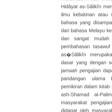
Hidâyat as-Sâlikîn me
ilmu kebatinan atau 
bahasa yang disampa
dari bahasa Melayu ke
dan sangat mudah 
pembahasan tasawuf 
as�Sâlikîn merupak
dasar yang dengan s
jamaah pengajian da
pandangan ulama B
pemikiran dalam kitab 
ash-Shamad al-Pali
masyarakat pengajia
didapat oleh masyara