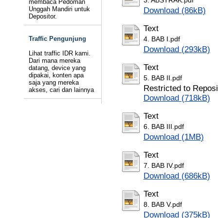
3. ABSTRAK.pdf
membaca Pedoman
Unggah Mandiri untuk
Download (86kB)
Depositor.
Text
Traffic Pengunjung
4. BAB I.pdf
Download (293kB)
Lihat traffic IDR kami.
Dari mana mereka
Text
datang, device yang
dipakai, konten apa
5. BAB II.pdf
saja yang mereka
Restricted to Reposi
akses, cari dan lainnya
Download (718kB)
Text
6. BAB III.pdf
Download (1MB)
Text
7. BAB IV.pdf
Download (686kB)
Text
8. BAB V.pdf
Download (375kB)