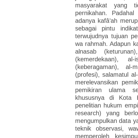
masyarakat yang t
pernikahan. Padaha
adanya kafâ’ah merupa
sebagai pintu indi
terwujudnya tujuan p
wa rahmah. Adapun ka
alnasab (keturunan
(kemerdekaan), al-i
(keberagaman), al-ma
(profesi), salamatul a
merelevansikan pemik
pemikiran ulama se
khususnya di Kota Ba
penelitian hukum empir
research) yang berl
mengumpulkan data ya
teknik observasi, w
memperoleh kesimpul