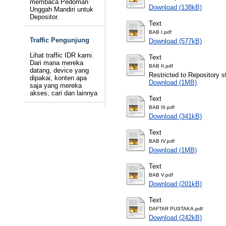
membaca Pedoman
Download (138kB)
Unggah Mandiri untuk
Depositor.
Text
BAB I.pdf
Traffic Pengunjung
Download (577kB)
Lihat traffic IDR kami.
Text
Dari mana mereka
BAB II.pdf
datang, device yang
Restricted to Repository st
dipakai, konten apa
Download (1MB)
saja yang mereka
akses, cari dan lainnya
Text
BAB III.pdf
Download (341kB)
Text
BAB IV.pdf
Download (1MB)
Text
BAB V.pdf
Download (201kB)
Text
DAFTAR PUSTAKA.pdf
Download (242kB)