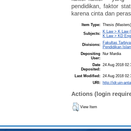
pendidikan, faktor sta
karena cinta dan pera
Item Type:
Thesis (Masters
K Law > K Law (
Subjects:
K Law > KD Eng
Fakultas Tarbiy
Divisions:
Pendidikan Isla
Depositing
Nur Mardia
User:
Date
24 Aug 2018 02:
Deposited:
Last Modified:
24 Aug 2018 02:
URI:
http://idr.uin-ant
Actions (login requir
View Item