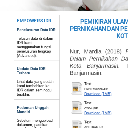
EMPOWERS IDR
PEMIKIRAN ULA
PERNIKAHAN DAN P
Penelusuran Data IDR
KOT
Telusuri data di dalam
IDR kami
menggunakan fungsi
Nur, Mardia
(2018)
penelusuran lengkap
(Advanced).
Dalam Pernikahan D
Kota Banjarmasin.
Update Data IDR
Banjarmasin.
Terbaru
Lihat data yang sudah
Text
kami tambahkan ke
PERNYATAAN.pdf
IDR dalam seminggu
Download (1MB)
terakhir.
Text
Pedoman Unggah
AWAL.pdf
Mandiri
Download (1MB)
Sebelum mengupload
Text
dokumen, pastikan
ABSTRAK.pdf