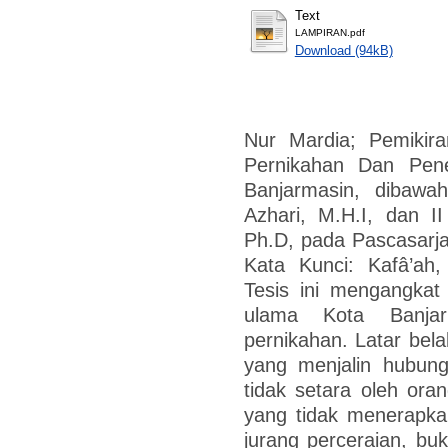
Text
LAMPIRAN.pdf
Download (94kB)
Nur Mardia; Pemikir
Pernikahan Dan Pen
Banjarmasin, dibawa
Azhari, M.H.I, dan I
Ph.D, pada Pascasarja
Kata Kunci: Kafâ’ah,
Tesis ini mengangkat
ulama Kota Banjar
pernikahan. Latar bel
yang menjalin hubung
tidak setara oleh ora
yang tidak menerapka
jurang perceraian, bu