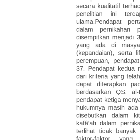
secara kualitatif terh
penelitian ini ter
ulama.Pendapat per
dalam pernikahan p
disempitkan menjadi 3
yang ada di masyara
(kepandaian), serta l
perempuan, pendapat 
37. Pendapat kedua 
dari kriteria yang tel
dapat diterapkan pa
berdasarkan QS. al-
pendapat ketiga menya
hukumnya masih ada 
disebutkan dalam kit
kafâ’ah dalam pernik
terlihat tidak banya
faktor-faktor yang 