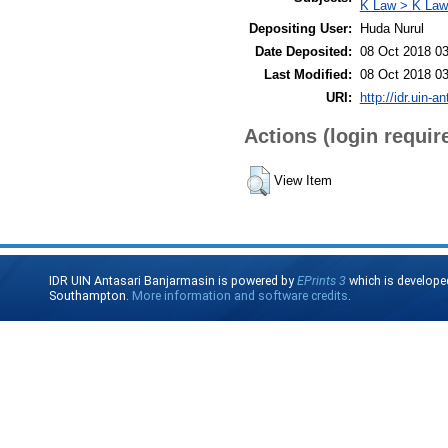
K Law > K Law
Depositing User:
Huda Nurul
Date Deposited:
08 Oct 2018 03
Last Modified:
08 Oct 2018 03
URI:
http://idr.uin-a
Actions (login requir
View Item
IDR UIN Antasari Banjarmasin is powered by
EPrints 3
which is develope
Southampton.
More information and software credits
.