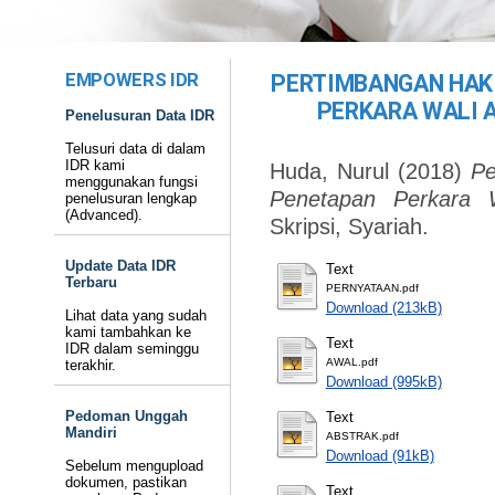
EMPOWERS IDR
PERTIMBANGAN HAK
PERKARA WALI 
Penelusuran Data IDR
Telusuri data di dalam
IDR kami
Huda, Nurul
(2018)
Pe
menggunakan fungsi
Penetapan Perkara 
penelusuran lengkap
(Advanced).
Skripsi, Syariah.
Update Data IDR
Text
Terbaru
PERNYATAAN.pdf
Download (213kB)
Lihat data yang sudah
kami tambahkan ke
Text
IDR dalam seminggu
AWAL.pdf
terakhir.
Download (995kB)
Pedoman Unggah
Text
Mandiri
ABSTRAK.pdf
Download (91kB)
Sebelum mengupload
dokumen, pastikan
Text