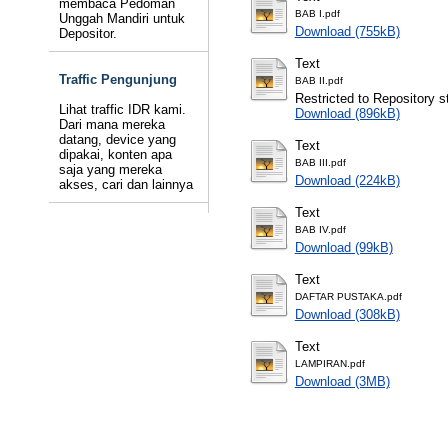
membaca Pedoman
BAB I.pdf
Unggah Mandiri untuk
Download (755kB)
Depositor.
Text
Traffic Pengunjung
BAB II.pdf
Restricted to Repository st
Lihat traffic IDR kami.
Download (896kB)
Dari mana mereka
datang, device yang
Text
dipakai, konten apa
BAB III.pdf
saja yang mereka
Download (224kB)
akses, cari dan lainnya
Text
BAB IV.pdf
Download (99kB)
Text
DAFTAR PUSTAKA.pdf
Download (308kB)
Text
LAMPIRAN.pdf
Download (3MB)