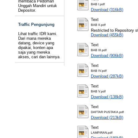
membaca Pedoman
BAB I.pdf
Unggah Mandiri untuk
Download (316kB)
Depositor.
Text
Traffic Pengunjung
BAB II.pdf
Restricted to Repository st
Lihat traffic IDR kami.
Download (455kB)
Dari mana mereka
datang, device yang
Text
dipakai, konten apa
BAB III.pdf
saja yang mereka
Download (906kB)
akses, cari dan lainnya
Text
BAB IV.pdf
Download (287kB)
Text
BAB V.pdf
Download (138kB)
Text
DAFTAR PUSTAKA.pdf
Download (213kB)
Text
LAMPIRAN.pdf