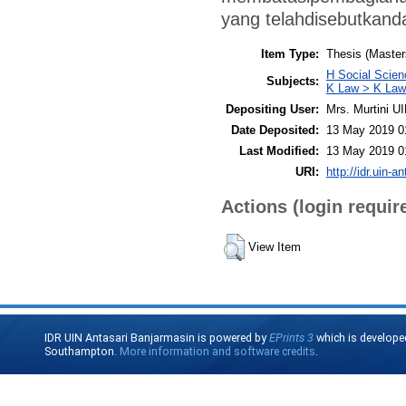
yang telahdisebutkanda
Item Type:
Thesis (Master
H Social Scien
Subjects:
K Law > K Law
Depositing User:
Mrs. Murtini U
Date Deposited:
13 May 2019 0
Last Modified:
13 May 2019 0
URI:
http://idr.uin-a
Actions (login requir
View Item
IDR UIN Antasari Banjarmasin is powered by
EPrints 3
which is develope
Southampton.
More information and software credits
.