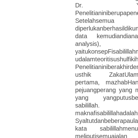
Dr. Yusu
Penelitianiniberupapene
Setelahsem
diperlukanberhasildiku
data kemudiandianali
analysis),
yaitukonsepFisabililla
udalamteoritisushulfikih
Penelitianiniberakhir
usthik ZakatUlamaMa
pertama, mazhabHanaf
pejuangperang yang m
yang yangputusbela
sabilillah. M
maknafisabilillahadal
Syaltutdanbeberapau
kata sabilillahmen
meliputisemua