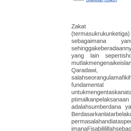
Download (189kB)
Zakat jugame
(termasukrukunketi
sebagaimana yang
sehinggakeberadaanny
yang lain sepertish
mutlakmengenaikeis
Qaradawi,
salahseorangulamafi
fundamental
untukmengentaskanat
ptimalkanpelaksanaan
adalahsumberdana yan
Berdasarkanlatarbelak
permasalahandiataspe
imanaFisabililillahseb