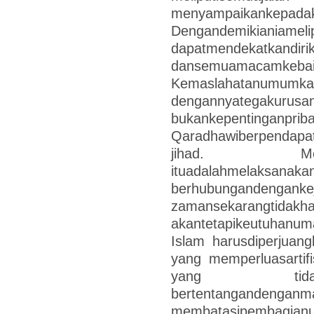
menyampaikank
Dengandemikian
dapatmendeka
dansemuamacamkeb
Kemaslahatanu
dengannyategakur
bukankepent
Qaradhawiberpendapat
jihad. Men
ituadalahmelak
berhubungandenganke
zamansekarangtidakha
akantetapikeutuhanum
Islam harusdiperjuan
yang memperluasartif
yang tidakdapatd
bertentangande
membatasipembagianu