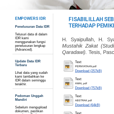
EMPOWERS IDR
FISABILILLAH SE
TERHADAP PEMIKI
Penelusuran Data IDR
Telusuri data di dalam
IDR kami
H. Syaipullah, H. Sya
menggunakan fungsi
Mustahik Zakat (Stud
penelusuran lengkap
(Advanced).
Qaradawi).
Tesis, Pas
Update Data IDR
Text
Terbaru
PERNYATAAN.pdf
Download (257kB)
Lihat data yang sudah
kami tambahkan ke
Text
IDR dalam seminggu
AWAL.pdf
terakhir.
Download (757kB)
Pedoman Unggah
Text
Mandiri
ABSTRAK.pdf
Download (64kB)
Sebelum mengupload
dokumen, pastikan
Text