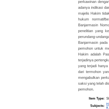
perkawinan dengan
adanya indikasi d
majelis Hakim tida
hukum normatifbe
Banjarmasin Nomo
penelitian yang k
perundang-undanga
Banjarmasin pada
pemohon untuk men
Hakim adalah Pas
terjadinya perten
yang terjadi hany
dari termohon ya
mengabulkan perka
saksi yang telah 
pemohon.
Item Type:
S
H
Subjects:
K