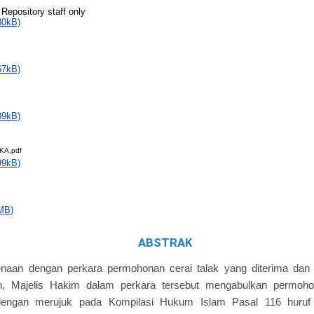
 Repository staff only
30kB)
67kB)
89kB)
KA.pdf
99kB)
MB)
ABSTRAK
kenaan dengan perkara permohonan cerai talak yang diterima dan d
, Majelis Hakim dalam perkara tersebut mengabulkan permoh
dengan merujuk pada Kompilasi Hukum Islam Pasal 116 huruf 