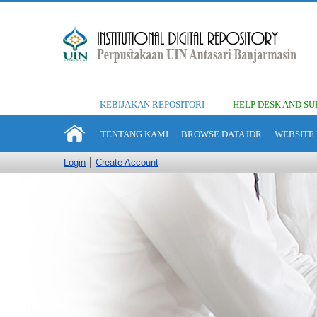
KEBIJAKAN REPOSITORI
HELP DESK AND SU
TENTANG KAMI
BROWSE DATA IDR
WEBSITE 
Login
Create Account