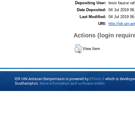
Depositing User:
tesis fauzur r
Date Deposited:
04 Jul 2019 06
Last Modified:
04 Jul 2019 06
URI:
http://idr.uin-a
Actions (login requir
View Item
IDR UIN Antasari Banjarmasin is powered by
EPrints 3
which is develope
Southampton.
More information and software credits
.