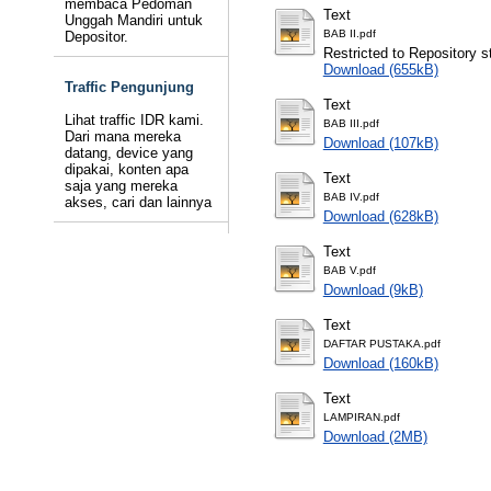
membaca Pedoman
Text
Unggah Mandiri untuk
BAB II.pdf
Depositor.
Restricted to Repository st
Download (655kB)
Traffic Pengunjung
Text
Lihat traffic IDR kami.
BAB III.pdf
Dari mana mereka
Download (107kB)
datang, device yang
dipakai, konten apa
Text
saja yang mereka
BAB IV.pdf
akses, cari dan lainnya
Download (628kB)
Text
BAB V.pdf
Download (9kB)
Text
DAFTAR PUSTAKA.pdf
Download (160kB)
Text
LAMPIRAN.pdf
Download (2MB)