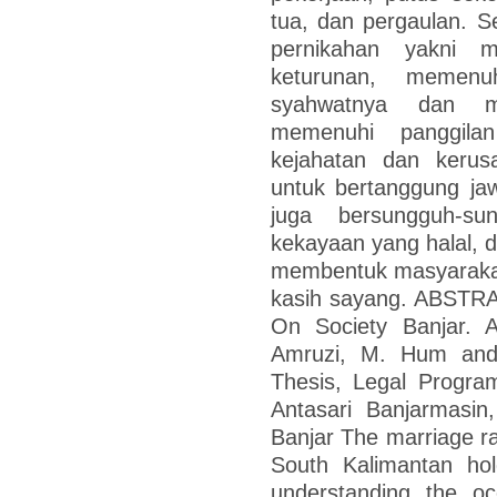
tua, dan pergaulan. 
pernikahan yakni 
keturunan, memenu
syahwatnya dan m
memenuhi panggila
kejahatan dan keru
untuk bertanggung ja
juga bersungguh-s
kekayaan yang halal,
membentuk masyarakat
kasih sayang. ABSTR
On Society Banjar. A
Amruzi, M. Hum and 
Thesis, Legal Progra
Antasari Banjarmasin
Banjar The marriage ra
South Kalimantan hol
understanding the oc