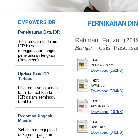
EMPOWERS IDR
PERNIKAHAN DI
Penelusuran Data IDR
Rahman, Fauzur
(201
Telusuri data di dalam
IDR kami
Banjar.
Tesis, Pascasa
menggunakan fungsi
penelusuran lengkap
Text
(Advanced).
PERNYAAN.pdf
Download (162kB)
Update Data IDR
Terbaru
Text
AWAL.pdf
Lihat data yang sudah
Download (534kB)
kami tambahkan ke
IDR dalam seminggu
Text
terakhir.
ABSTRAK.pdf
Download (167kB)
Pedoman Unggah
Mandiri
Text
BAB I.pdf
Sebelum mengupload
Download (341kB)
dokumen, pastikan