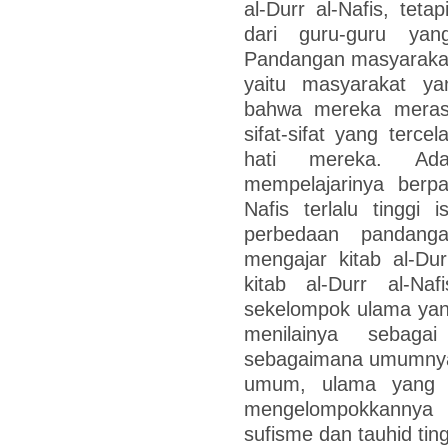
al-Durr al-Nafis, tet
dari guru-guru yan
Pandangan masyarakat 
yaitu masyarakat ya
bahwa mereka meras
sifat-sifat yang terce
hati mereka. Ad
mempelajarinya berpa
Nafis terlalu tinggi
perbedaan pandang
mengajar kitab al-Du
kitab al-Durr al-Na
sekelompok ulama yan
menilainya sebaga
sebagaimana umumnya 
umum, ulama yang m
mengelompokkannya s
sufisme dan tauhid ting