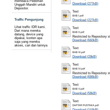
membaca Pedoman
Download (277kB)
Unggah Mandiri untuk
Depositor.
Text
BAB I.pdf
Traffic Pengunjung
Download (227kB)
Lihat traffic IDR kami.
Text
Dari mana mereka
BAB II.pdf
datang, device yang
Restricted to Repository st
dipakai, konten apa
Download (660kB)
saja yang mereka
akses, cari dan lainnya
Text
BAB III.pdf
Download (29kB)
Text
BAB IV.pdf
Restricted to Repository st
Download (686kB)
Text
BAB V.pdf
Download (58kB)
Text
DAFTAR PUSTAKA.pdf
Download (144kB)