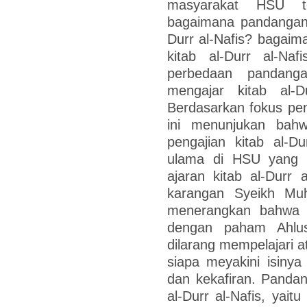
masyarakat HSU ten
bagaimana pandangan 
Durr al-Nafis? bagaim
kitab al-Durr al-Na
perbedaan pandang
mengajar kitab al-
Berdasarkan fokus pene
ini menunjukan bah
pengajian kitab al-Du
ulama di HSU yang 
ajaran kitab al-Durr a
karangan Syeikh Muh
menerangkan bahwa ki
dengan paham Ahlu
dilarang mempelajari 
siapa meyakini isin
dan kekafiran. Panda
al-Durr al-Nafis, yait