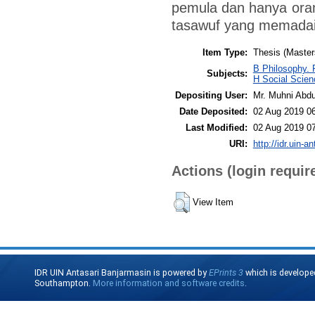
pemula dan hanya ora
tasawuf yang memada
Item Type:
Thesis (Master
B Philosophy. 
Subjects:
H Social Scien
Depositing User:
Mr. Muhni Abdu
Date Deposited:
02 Aug 2019 0
Last Modified:
02 Aug 2019 0
URI:
http://idr.uin-a
Actions (login requir
View Item
IDR UIN Antasari Banjarmasin is powered by
EPrints 3
which is develope
Southampton.
More information and software credits
.