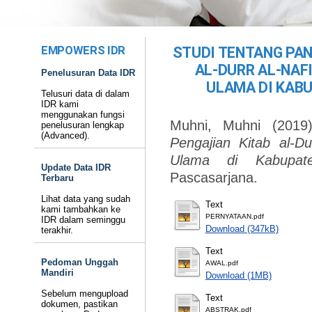
EMPOWERS IDR
STUDI TENTANG PA
AL-DURR AL-NAF
Penelusuran Data IDR
ULAMA DI KAB
Telusuri data di dalam
IDR kami
menggunakan fungsi
Muhni, Muhni
(201
penelusuran lengkap
(Advanced).
Pengajian Kitab al-Du
Ulama di Kabupat
Update Data IDR
Pascasarjana.
Terbaru
Lihat data yang sudah
Text
kami tambahkan ke
PERNYATAAN.pdf
IDR dalam seminggu
Download (347kB)
terakhir.
Text
Pedoman Unggah
AWAL.pdf
Mandiri
Download (1MB)
Sebelum mengupload
Text
dokumen, pastikan
ABSTRAK.pdf