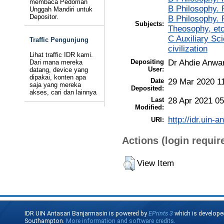
membaca Pedoman
B Philosophy. 
Unggah Mandiri untuk
Depositor.
B Philosophy. 
Subjects:
Theosophy, et
C Auxiliary Sc
Traffic Pengunjung
civilization
Lihat traffic IDR kami.
Depositing
Dr Ahdie Anwa
Dari mana mereka
User:
datang, device yang
dipakai, konten apa
Date
29 Mar 2020 1
saja yang mereka
Deposited:
akses, cari dan lainnya
Last
28 Apr 2021 05
Modified:
http://idr.uin-a
URI:
Actions (login requir
View Item
IDR UIN Antasari Banjarmasin is powered by
EPrints 3
which is develope
Southampton.
More information and software credits
.