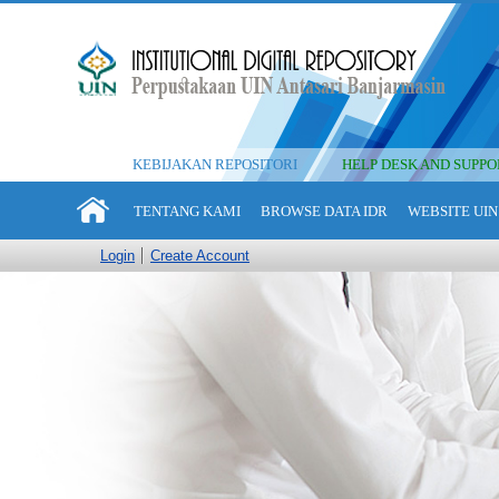
KEBIJAKAN REPOSITORI
HELP DESK AND SUPPO
TENTANG KAMI
BROWSE DATA IDR
WEBSITE UIN
Login
Create Account