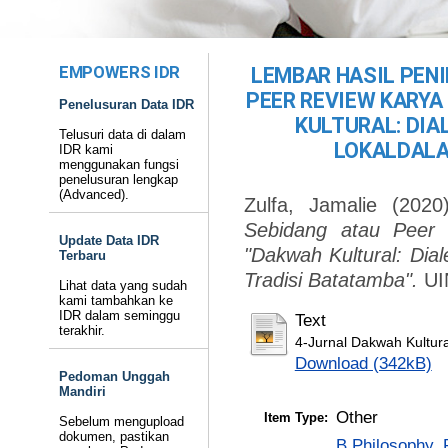
EMPOWERS IDR
LEMBAR HASIL PEN
PEER REVIEW KARYA
Penelusuran Data IDR
KULTURAL: DIA
Telusuri data di dalam
LOKALDALA
IDR kami
menggunakan fungsi
penelusuran lengkap
(Advanced).
Zulfa, Jamalie
(202
Sebidang atau Peer R
Update Data IDR
"Dakwah Kultural: Dia
Terbaru
Tradisi Batatamba".
UIN
Lihat data yang sudah
kami tambahkan ke
IDR dalam seminggu
Text
terakhir.
4-Jurnal Dakwah Kultura
Download (342kB)
Pedoman Unggah
Mandiri
Other
Item Type:
Sebelum mengupload
dokumen, pastikan
B Philosophy. 