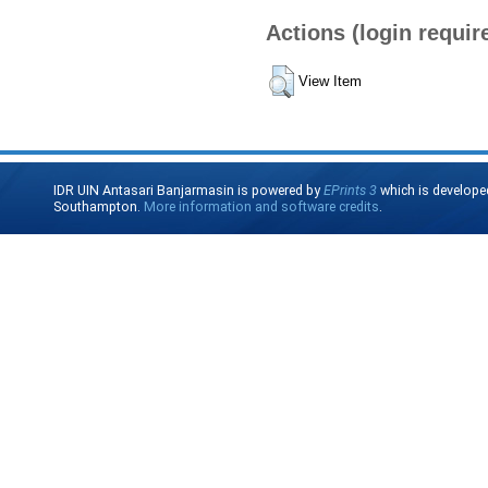
Actions (login requir
View Item
IDR UIN Antasari Banjarmasin is powered by
EPrints 3
which is develope
Southampton.
More information and software credits
.