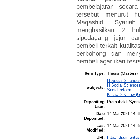
pembelajaran secara
tersebut menurut h
Maqashid Syariah
menghasilkan 2 hu
sipedagang jujur d
pembeli terkait kualit
berbohong dan meny
pembeli agar ikan tesr
Item Type:
Thesis (Masters)
H Social Sciences
H Social Sciences
Subjects:
Social reform
K Law > K Law (G
Depositing
Pramubakti Syani
User:
Date
14 Mar 2021 14:3
Deposited:
Last
14 Mar 2021 14:3
Modified:
URI:
http://idr.uin-anta