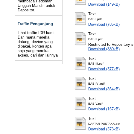
membaca Pedoman
Download (149kB)
Unggah Mandiri untuk
Depositor.
Text
BAB I.pdf
Traffic Pengunjung
Download (785kB)
Lihat traffic IDR kami.
Text
Dari mana mereka
BAB II.pdf
datang, device yang
Restricted to Repository st
dipakai, konten apa
Download (880kB)
saja yang mereka
akses, cari dan lainnya
Text
BAB III.pdf
Download (377kB)
Text
BAB IV .pdf
Download (864kB)
Text
BAB V.pdf
Download (167kB)
Text
DAFTAR PUSTAKA.pdf
Download (373kB)