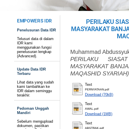
EMPOWERS IDR
PERILAKU SIA
MASYARAKAT BANJA
Penelusuran Data IDR
MAQ
Telusuri data di dalam
IDR kami
menggunakan fungsi
Muhammad Abdussyuk
penelusuran lengkap
(Advanced).
PERILAKU SIAS
MASYARAKAT BANJA
Update Data IDR
MAQASHID SYARIAH)
Terbaru
Lihat data yang sudah
Text
kami tambahkan ke
PERNYATAAN.pdf
IDR dalam seminggu
Download (70kB)
terakhir.
Text
Pedoman Unggah
AWAL.pdf
Mandiri
Download (1MB)
Sebelum mengupload
Text
dokumen, pastikan
ABSTRAK.pdf