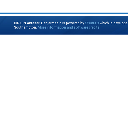
IDR UIN Antasari Banjarmasin is powered by
EPrints 3
which is develope
Southampton.
More information and software credits
.