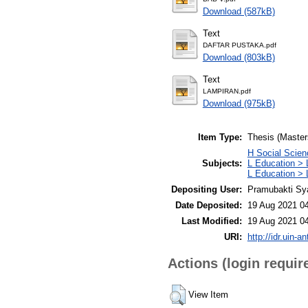
Download (587kB)
Text
DAFTAR PUSTAKA.pdf
Download (803kB)
Text
LAMPIRAN.pdf
Download (975kB)
Item Type:
Thesis (Master
H Social Scien
Subjects:
L Education > 
L Education > 
Depositing User:
Pramubakti Sy
Date Deposited:
19 Aug 2021 0
Last Modified:
19 Aug 2021 0
URI:
http://idr.uin-a
Actions (login requir
View Item