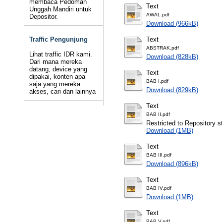
membaca Pedoman
Text
Unggah Mandiri untuk
AWAL.pdf
Depositor.
Download (966kB)
Traffic Pengunjung
Text
ABSTRAK.pdf
Lihat traffic IDR kami.
Download (828kB)
Dari mana mereka
datang, device yang
Text
dipakai, konten apa
BAB I.pdf
saja yang mereka
Download (829kB)
akses, cari dan lainnya
Text
BAB II.pdf
Restricted to Repository st
Download (1MB)
Text
BAB III.pdf
Download (896kB)
Text
BAB IV.pdf
Download (1MB)
Text
BAB V.pdf