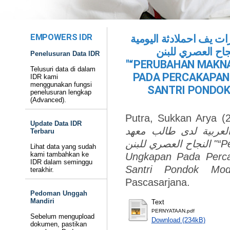
EMPOWERS IDR
ات يف احملادثة اليومية
جاح العصري للبنن
Penelusuran Data IDR
"“PERUBAHAN MAKN
Telusuri data di dalam
PADA PERCAKAPAN
IDR kami
menggunakan fungsi
SANTRI PONDOK
penelusuran lengkap
(Advanced).
Putra, Sukkan Arya
(2
Update Data IDR
 العربية لدى طالب معهد
Terbaru
النجاح العصري للبنن "“Perubahan Makna Sebagian Kata Dan
Lihat data yang sudah
kami tambahkan ke
Ungkapan Pada Perca
IDR dalam seminggu
Santri Pondok Mod
terakhir.
Pascasarjana.
Pedoman Unggah
Mandiri
Text
PERNYATAAN.pdf
Sebelum mengupload
Download (234kB)
dokumen, pastikan