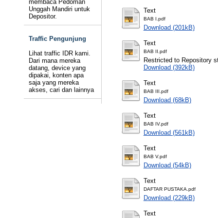
membaca Pedoman
Unggah Mandiri untuk
Text
Depositor.
BAB I.pdf
Download (201kB)
Traffic Pengunjung
Text
BAB II.pdf
Lihat traffic IDR kami.
Restricted to Repository st
Dari mana mereka
Download (392kB)
datang, device yang
dipakai, konten apa
saja yang mereka
Text
akses, cari dan lainnya
BAB III.pdf
Download (68kB)
Text
BAB IV.pdf
Download (561kB)
Text
BAB V.pdf
Download (54kB)
Text
DAFTAR PUSTAKA.pdf
Download (229kB)
Text