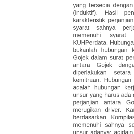
yang tersedia denga
(induktif). Hasil p
karakteristik perjanji
syarat sahnya perj
memenuhi syarat s
KUHPerdata. Hubungan
bukanlah hubungan k
Gojek dalam surat per
antara Gojek dengan
diperlakukan seta
kemitraan. Hubungan 
adalah hubungan ker
unsur yang harus ada d
perjanjian antara G
merugikan driver. Kara
berdasarkan Kompil
memenuhi sahnya seb
unsur adanya: aqidain