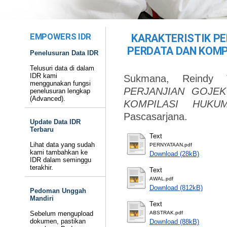
EMPOWERS IDR
KARAKTERISTIK P
PERDATA DAN KOMP
Penelusuran Data IDR
Telusuri data di dalam
IDR kami
Sukmana, Reindy T
menggunakan fungsi
PERJANJIAN GOJE
penelusuran lengkap
(Advanced).
KOMPILASI HUKU
Pascasarjana.
Update Data IDR
Terbaru
Text
Lihat data yang sudah
PERNYATAAN.pdf
kami tambahkan ke
Download (28kB)
IDR dalam seminggu
terakhir.
Text
AWAL.pdf
Download (812kB)
Pedoman Unggah
Mandiri
Text
Sebelum mengupload
ABSTRAK.pdf
dokumen, pastikan
Download (88kB)