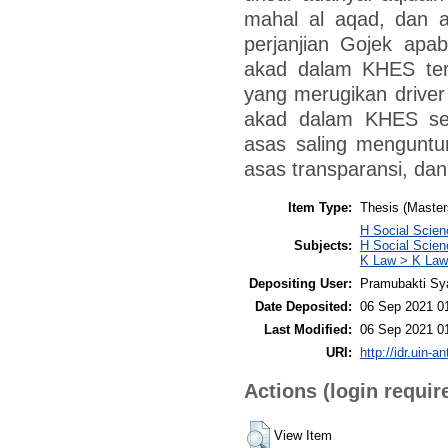
mahal al aqad, dan ad
perjanjian Gojek apab
akad dalam KHES terd
yang merugikan driver
akad dalam KHES sepe
asas saling menguntu
asas transparansi, dan
Item Type:
Thesis (Master
H Social Scien
Subjects:
H Social Scien
K Law > K Law
Depositing User:
Pramubakti Sy
Date Deposited:
06 Sep 2021 0
Last Modified:
06 Sep 2021 0
URI:
http://idr.uin-a
Actions (login requir
View Item