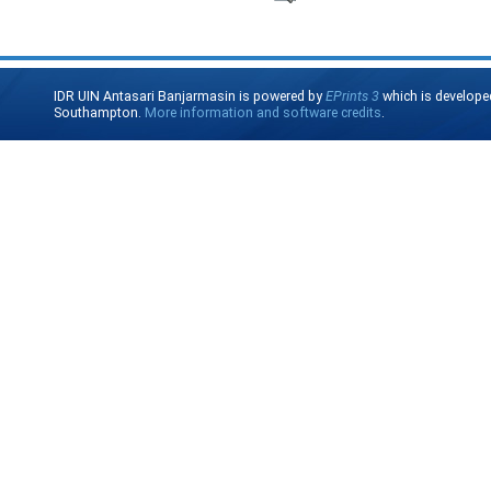
IDR UIN Antasari Banjarmasin is powered by
EPrints 3
which is develope
Southampton.
More information and software credits
.