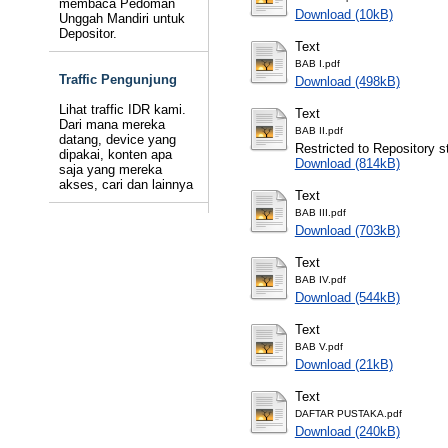
membaca Pedoman
Download (10kB)
Unggah Mandiri untuk
Depositor.
Text
BAB I.pdf
Traffic Pengunjung
Download (498kB)
Lihat traffic IDR kami.
Text
Dari mana mereka
BAB II.pdf
datang, device yang
Restricted to Repository st
dipakai, konten apa
Download (814kB)
saja yang mereka
akses, cari dan lainnya
Text
BAB III.pdf
Download (703kB)
Text
BAB IV.pdf
Download (544kB)
Text
BAB V.pdf
Download (21kB)
Text
DAFTAR PUSTAKA.pdf
Download (240kB)