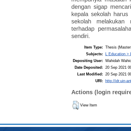
dengan sigap mencari
kepala sekolah harus 
sekolah melakukan 
terhadap permasalah
sendiri.
Item Type:
Thesis (Master
Subjects:
L Education > 
Depositing User:
Wahidah Wahi
Date Deposited:
20 Sep 2021 0
Last Modified:
20 Sep 2021 0
URI:
http://idr.uin-a
Actions (login requir
View Item