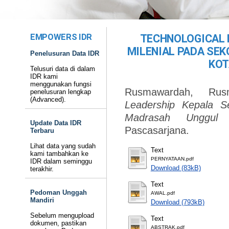
EMPOWERS IDR
TECHNOLOGICAL 
MILENIAL PADA SE
Penelusuran Data IDR
KOT
Telusuri data di dalam
IDR kami
menggunakan fungsi
Rusmawardah, Rus
penelusuran lengkap
(Advanced).
Leadership Kepala S
Madrasah Unggul 
Update Data IDR
Pascasarjana.
Terbaru
Lihat data yang sudah
Text
kami tambahkan ke
PERNYATAAN.pdf
IDR dalam seminggu
Download (83kB)
terakhir.
Text
Pedoman Unggah
AWAL.pdf
Mandiri
Download (793kB)
Sebelum mengupload
Text
dokumen, pastikan
ABSTRAK.pdf