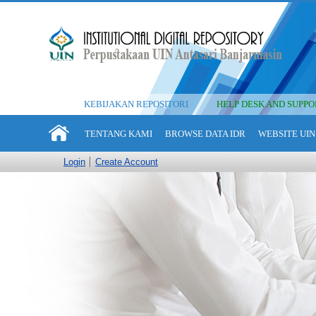
KEBIJAKAN REPOSITORI
HELP DESK AND SUPPO
TENTANG KAMI
BROWSE DATA IDR
WEBSITE UIN
Login
Create Account