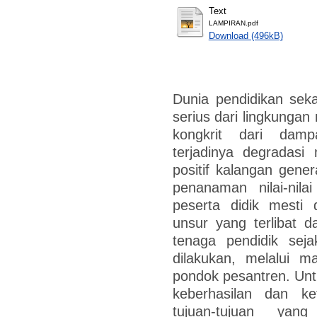
Text
LAMPIRAN.pdf
Download (496kB)
Dunia pendidikan se
serius dari lingkungan
kongkrit dari damp
terjadinya degradasi
positif kalangan gene
penanaman nilai-nila
peserta didik mesti 
unsur yang terlibat 
tenaga pendidik seja
dilakukan, melalui m
pondok pesantren. Un
keberhasilan dan ke
tujuan-tujuan yang