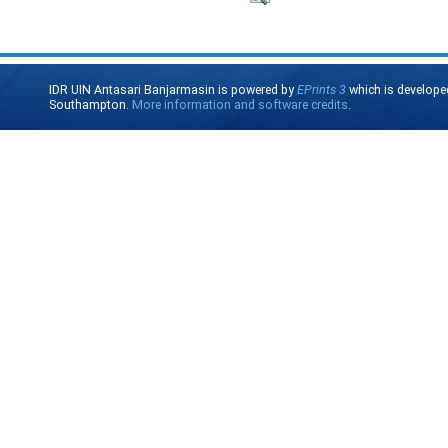
IDR UIN Antasari Banjarmasin is powered by
EPrints 3
which is develope
Southampton.
More information and software credits
.