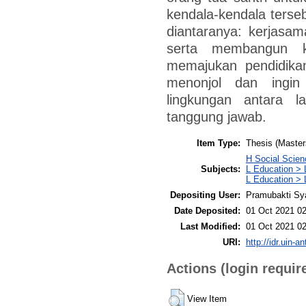
kendala-kendala terseb
diantaranya: kerjasa
serta membangun k
memajukan pendidikan
menonjol dan ingin
lingkungan antara la
tanggung jawab.
Item Type:
Thesis (Master
H Social Scien
Subjects:
L Education > 
L Education > 
Depositing User:
Pramubakti Sy
Date Deposited:
01 Oct 2021 02
Last Modified:
01 Oct 2021 02
URI:
http://idr.uin-a
Actions (login requir
View Item