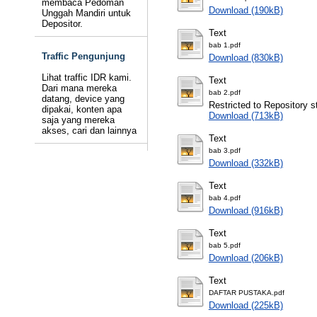
membaca Pedoman
Download (190kB)
Unggah Mandiri untuk
Depositor.
Text
bab 1.pdf
Traffic Pengunjung
Download (830kB)
Lihat traffic IDR kami.
Text
Dari mana mereka
bab 2.pdf
datang, device yang
Restricted to Repository st
dipakai, konten apa
Download (713kB)
saja yang mereka
akses, cari dan lainnya
Text
bab 3.pdf
Download (332kB)
Text
bab 4.pdf
Download (916kB)
Text
bab 5.pdf
Download (206kB)
Text
DAFTAR PUSTAKA.pdf
Download (225kB)