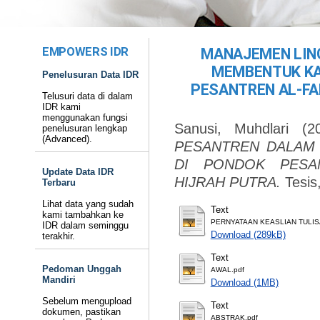
EMPOWERS IDR
MANAJEMEN LIN
MEMBENTUK KA
Penelusuran Data IDR
PESANTREN AL-FA
Telusuri data di dalam
IDR kami
menggunakan fungsi
Sanusi, Muhdlari
(2
penelusuran lengkap
(Advanced).
PESANTREN DALAM
DI PONDOK PESA
Update Data IDR
HIJRAH PUTRA.
Tesis
Terbaru
Lihat data yang sudah
Text
kami tambahkan ke
PERNYATAAN KEASLIAN TULIS
IDR dalam seminggu
Download (289kB)
terakhir.
Text
Pedoman Unggah
AWAL.pdf
Mandiri
Download (1MB)
Sebelum mengupload
Text
dokumen, pastikan
ABSTRAK.pdf