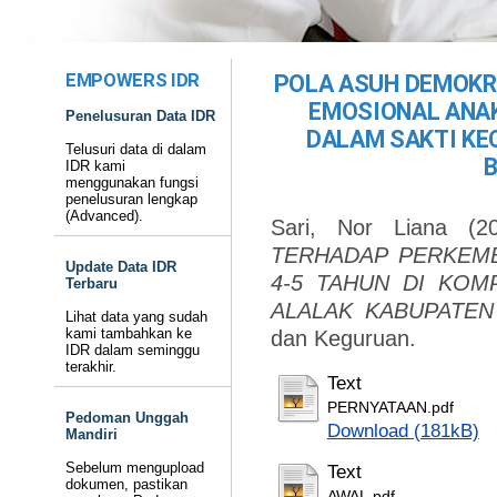
EMPOWERS IDR
POLA ASUH DEMOKR
EMOSIONAL ANAK
Penelusuran Data IDR
DALAM SAKTI KE
Telusuri data di dalam
IDR kami
menggunakan fungsi
penelusuran lengkap
(Advanced).
Sari, Nor Liana
(2
TERHADAP PERKEM
Update Data IDR
4-5 TAHUN DI KOM
Terbaru
ALALAK KABUPATEN
Lihat data yang sudah
kami tambahkan ke
dan Keguruan.
IDR dalam seminggu
terakhir.
Text
PERNYATAAN.pdf
Pedoman Unggah
Download (181kB)
Mandiri
Sebelum mengupload
Text
dokumen, pastikan
AWAL.pdf