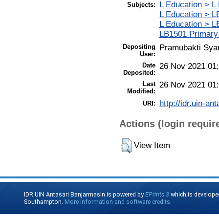
L Education > L
Subjects:
L Education > L
L Education > L
LB1501 Primary
Depositing
Pramubakti Sya
User:
Date
26 Nov 2021 01
Deposited:
Last
26 Nov 2021 01
Modified:
http://idr.uin-an
URI:
Actions (login requir
View Item
IDR UIN Antasari Banjarmasin is powered by
EPrints 3
which is develope
Southampton.
More information and software credits
.