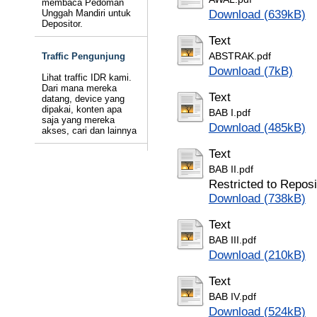
membaca Pedoman
Unggah Mandiri untuk
Download (639kB)
Depositor.
Text
Traffic Pengunjung
ABSTRAK.pdf
Download (7kB)
Lihat traffic IDR kami.
Dari mana mereka
Text
datang, device yang
dipakai, konten apa
BAB I.pdf
saja yang mereka
Download (485kB)
akses, cari dan lainnya
Text
BAB II.pdf
Restricted to Reposi
Download (738kB)
Text
BAB III.pdf
Download (210kB)
Text
BAB IV.pdf
Download (524kB)