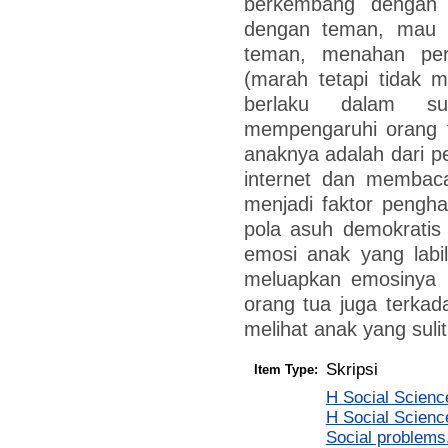
berkembang dengan 
dengan teman, mau 
teman, menahan per
(marah tetapi tidak 
berlaku dalam su
mempengaruhi orang t
anaknya adalah dari pe
internet dan membac
menjadi faktor pengh
pola asuh demokratis 
emosi anak yang labi
meluapkan emosinya 
orang tua juga terkad
melihat anak yang suli
Skripsi
Item Type:
H Social Scienc
H Social Scienc
Social problems