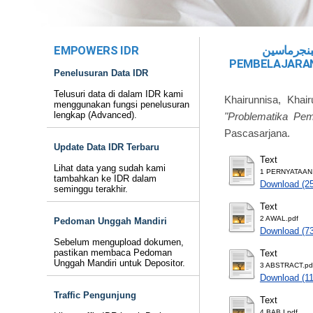
EMPOWERS IDR
) ببنجرماسين
PEMBELAJARAN
Penelusuran Data IDR
Telusuri data di dalam IDR kami
Khairunnisa, Khair
menggunakan fungsi penelusuran
lengkap (Advanced).
"Problematika Pem
Pascasarjana.
Update Data IDR Terbaru
Text
Lihat data yang sudah kami
1 PERNYATAAN.
tambahkan ke IDR dalam
Download (2
seminggu terakhir.
Text
2 AWAL.pdf
Pedoman Unggah Mandiri
Download (7
Sebelum mengupload dokumen,
pastikan membaca Pedoman
Text
Unggah Mandiri untuk Depositor.
3 ABSTRACT.pd
Download (1
Traffic Pengunjung
Text
4 BAB I.pdf