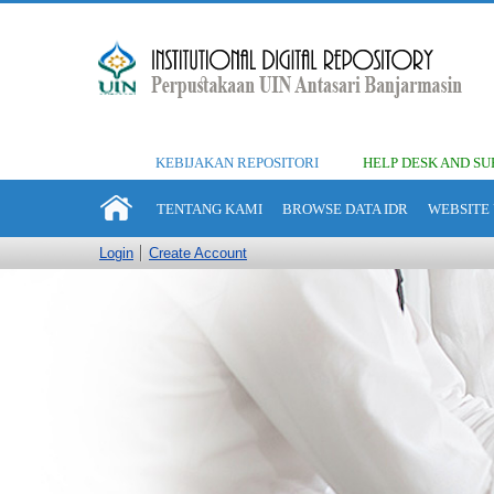
KEBIJAKAN REPOSITORI
HELP DESK AND SU
TENTANG KAMI
BROWSE DATA IDR
WEBSITE 
Login
Create Account