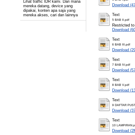
Lihat traffic IDR kami. Dari mana
Download (4
mereka datang, device yang
dipakai, konten apa saja yang
Text
mereka akses, cari dan lainnya
5 BAB II.pdf
Restricted to
Download (6
Text
6 BAB III.pdf
Download (2
Text
7 BAB IV.pdf
Download (5
Text
8 BAB V.pdf
Download (1
Text
9 DAFTAR PUST
Download (3
Text
10 LAMPIRAN.p
Download (2