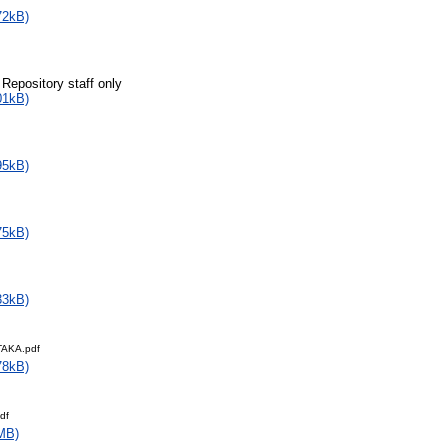
72kB)
 Repository staff only
01kB)
95kB)
75kB)
33kB)
AKA.pdf
78kB)
df
MB)