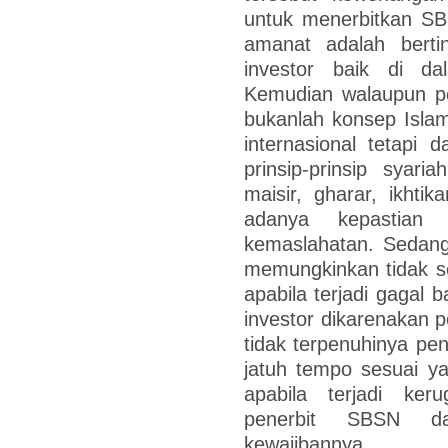
untuk menerbitkan SB
amanat adalah berti
investor baik di d
Kemudian walaupun pe
bukanlah konsep Islam
internasional tetapi
prinsip-prinsip syari
maisir, gharar, ikhtik
adanya kepastian
kemaslahatan. Sedang
memungkinkan tidak ses
apabila terjadi gagal 
investor dikarenakan 
tidak terpenuhinya pe
jatuh tempo sesuai ya
apabila terjadi ke
penerbit SBSN d
kewajibannya.