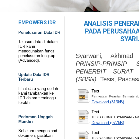
EMPOWERS IDR
ANALISIS PENERA
PADA PERUSAHAA
Penelusuran Data IDR
SYARI
Telusuri data di dalam
IDR kami
menggunakan fungsi
Syarwani, Akhmad
(
penelusuran lengkap
(Advanced).
PRINSIP-PRINSIP
PENERBIT SURAT
Update Data IDR
(SBSN).
Tesis, Pascas
Terbaru
Lihat data yang sudah
Text
kami tambahkan ke
Pernyataan Keaslian Bermaterai.
IDR dalam seminggu
Download (313kB)
terakhir.
Text
Pedoman Unggah
TESIS AKHMAD SYARWANI - AW
Mandiri
Download (977kB)
Sebelum mengupload
Text
dokumen, pastikan
TESIS AKHMAD SYARWANI - AB