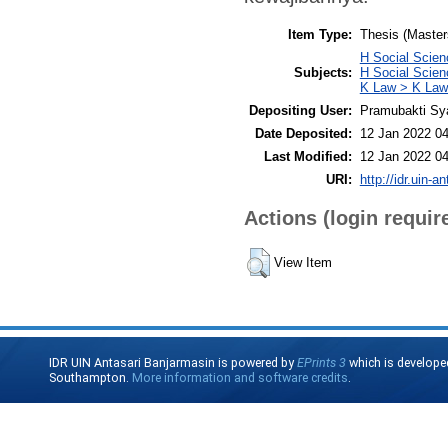
Item Type:
Thesis (Master
H Social Scien
Subjects:
H Social Scie
K Law > K Law
Depositing User:
Pramubakti Sy
Date Deposited:
12 Jan 2022 04
Last Modified:
12 Jan 2022 04
URI:
http://idr.uin-a
Actions (login requir
View Item
IDR UIN Antasari Banjarmasin is powered by
EPrints 3
which is develope
Southampton.
More information and software credits
.