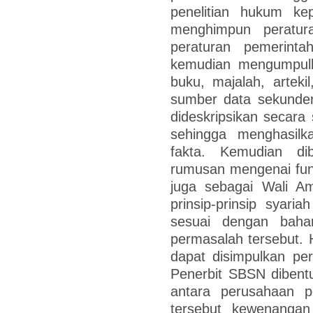
penelitian hukum kep
menghimpun peratura
peraturan pemerint
kemudian mengumpulk
buku, majalah, artekil
sumber data sekunder
dideskripsikan secara 
sehingga menghasil
fakta. Kemudian di
rumusan mengenai fun
juga sebagai Wali A
prinsip-prinsip syar
sesuai dengan bahan
permasalah tersebut. H
dapat disimpulkan p
Penerbit SBSN dibent
antara perusahaan 
tersebut kewenanga