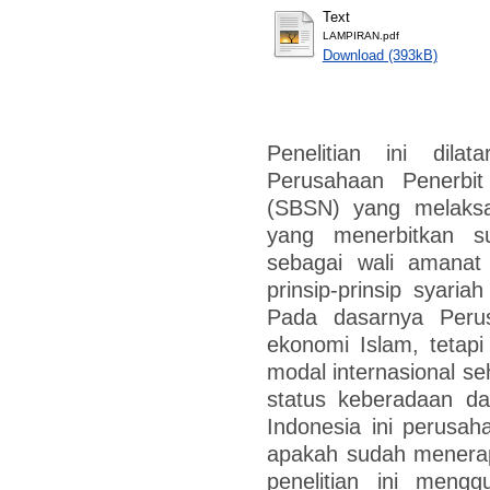
Text
LAMPIRAN.pdf
Download (393kB)
Penelitian ini dila
Perusahaan Penerbi
(SBSN) yang melaksa
yang menerbitkan s
sebagai wali amanat
prinsip-prinsip syar
Pada dasarnya Peru
ekonomi Islam, tetapi
modal internasional se
status keberadaan d
Indonesia ini perusaha
apakah sudah menerapk
penelitian ini meng