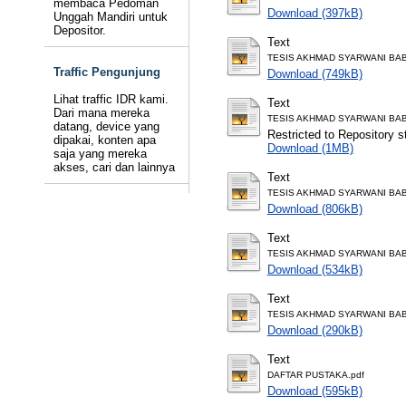
membaca Pedoman
Download (397kB)
Unggah Mandiri untuk
Depositor.
Text
TESIS AKHMAD SYARWANI BAB 
Traffic Pengunjung
Download (749kB)
Lihat traffic IDR kami.
Text
Dari mana mereka
TESIS AKHMAD SYARWANI BAB 
datang, device yang
Restricted to Repository st
dipakai, konten apa
Download (1MB)
saja yang mereka
akses, cari dan lainnya
Text
TESIS AKHMAD SYARWANI BAB I
Download (806kB)
Text
TESIS AKHMAD SYARWANI BAB 
Download (534kB)
Text
TESIS AKHMAD SYARWANI BAB 
Download (290kB)
Text
DAFTAR PUSTAKA.pdf
Download (595kB)