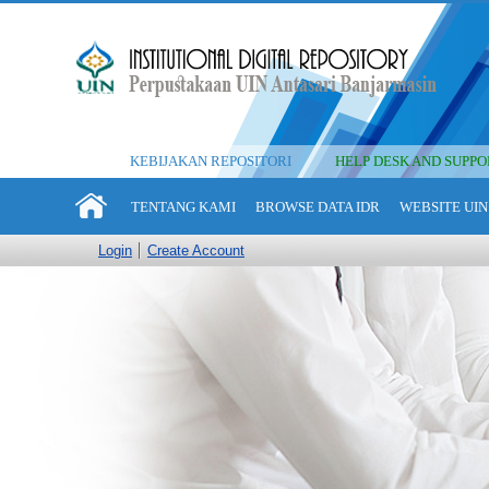
KEBIJAKAN REPOSITORI
HELP DESK AND SUPPO
TENTANG KAMI
BROWSE DATA IDR
WEBSITE UIN
Login
Create Account