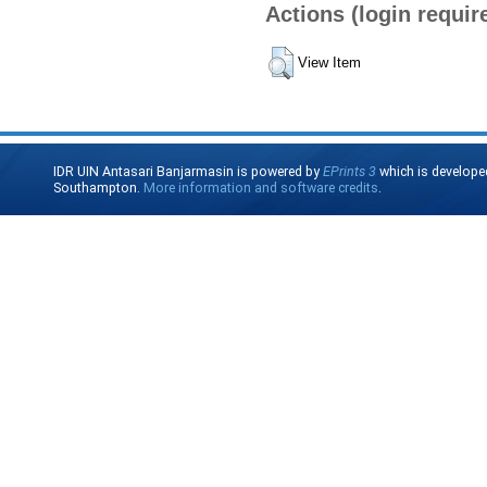
Actions (login requir
View Item
IDR UIN Antasari Banjarmasin is powered by
EPrints 3
which is develope
Southampton.
More information and software credits
.