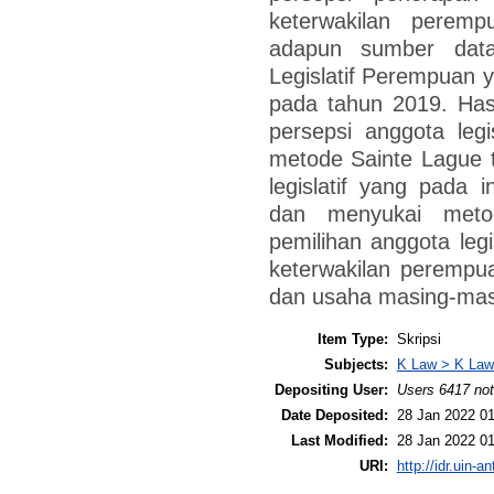
keterwakilan peremp
adapun sumber data
Legislatif Perempuan y
pada tahun 2019. Hasi
persepsi anggota leg
metode Sainte Lague 
legislatif yang pada 
dan menyukai meto
pemilihan anggota le
keterwakilan perempuan
dan usaha masing-mas
Item Type:
Skripsi
Subjects:
K Law > K Law
Depositing User:
Users 6417 not
Date Deposited:
28 Jan 2022 01
Last Modified:
28 Jan 2022 01
URI:
http://idr.uin-a