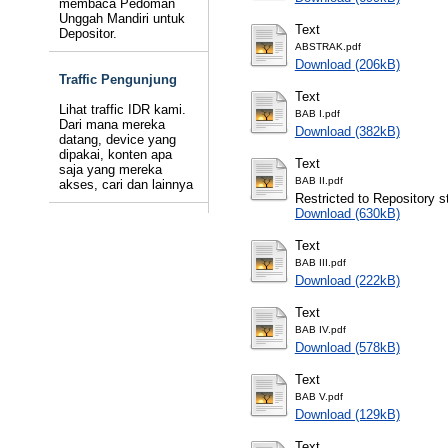
membaca Pedoman
Unggah Mandiri untuk
Text
Depositor.
ABSTRAK.pdf
Download (206kB)
Traffic Pengunjung
Text
Lihat traffic IDR kami.
BAB I.pdf
Dari mana mereka
Download (382kB)
datang, device yang
dipakai, konten apa
Text
saja yang mereka
BAB II.pdf
akses, cari dan lainnya
Restricted to Repository st
Download (630kB)
Text
BAB III.pdf
Download (222kB)
Text
BAB IV.pdf
Download (578kB)
Text
BAB V.pdf
Download (129kB)
Text