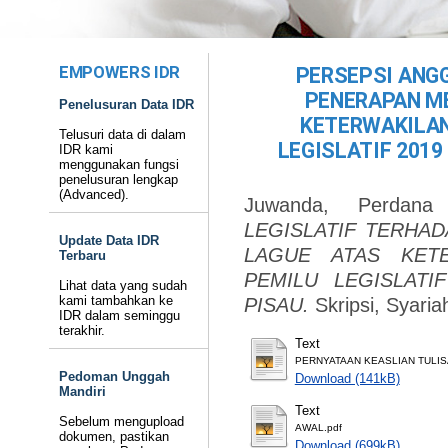
EMPOWERS IDR
PERSEPSI ANG
PENERAPAN M
Penelusuran Data IDR
KETERWAKILAN
Telusuri data di dalam
LEGISLATIF 2019
IDR kami
menggunakan fungsi
penelusuran lengkap
(Advanced).
Juwanda, Perdana
LEGISLATIF TERHA
Update Data IDR
LAGUE ATAS KET
Terbaru
PEMILU LEGISLATI
Lihat data yang sudah
kami tambahkan ke
PISAU.
Skripsi, Syaria
IDR dalam seminggu
terakhir.
Text
PERNYATAAN KEASLIAN TULIS
Pedoman Unggah
Download (141kB)
Mandiri
Text
Sebelum mengupload
AWAL.pdf
dokumen, pastikan
Download (699kB)