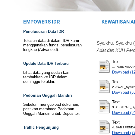
EMPOWERS IDR
KEWARISAN A
Penelusuran Data IDR
Telusuri data di dalam IDR kami
Syaikhu, Syaikhu
(
menggunakan fungsi penelusuran
lengkap (Advanced).
Adat dan KUH Perd
Text
Update Data IDR Terbaru
1. PERNYATAAN
Download (1
Lihat data yang sudah kami
tambahkan ke IDR dalam
seminggu terakhir.
Text
2. AWAL_Syaikh
Download (5
Pedoman Unggah Mandiri
Text
Sebelum mengupload dokumen,
3. ABSTRAK_Sy
pastikan membaca Pedoman
Download (9
Unggah Mandiri untuk Depositor.
Text
Traffic Pengunjung
4. BAB I PEND
Download (7