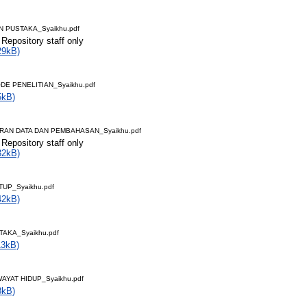
AN PUSTAKA_Syaikhu.pdf
 Repository staff only
29kB)
ODE PENELITIAN_Syaikhu.pdf
5kB)
ARAN DATA DAN PEMBAHASAN_Syaikhu.pdf
 Repository staff only
32kB)
TUP_Syaikhu.pdf
42kB)
TAKA_Syaikhu.pdf
13kB)
WAYAT HIDUP_Syaikhu.pdf
8kB)