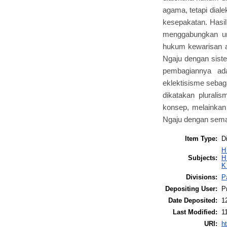
agama, tetapi dial
kesepakatan. Hasil
menggabungkan un
hukum kewarisan a
Ngaju dengan sist
pembagiannya ad
eklektisisme sebag
dikatakan pluralis
konsep, melainkan 
Ngaju dengan sema
Item Type:
D
H
Subjects:
H
K
Divisions:
P
Depositing User:
P
Date Deposited:
1
Last Modified:
1
URI:
ht