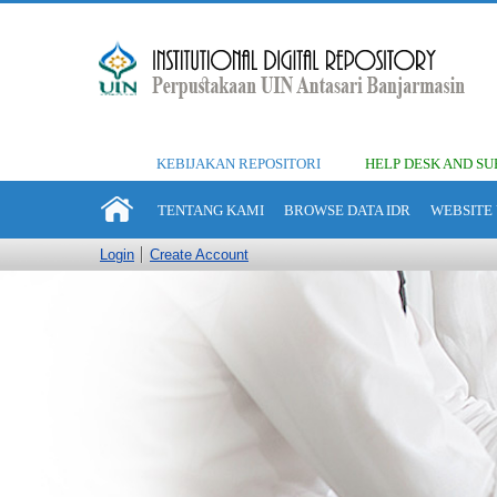
KEBIJAKAN REPOSITORI
HELP DESK AND SU
TENTANG KAMI
BROWSE DATA IDR
WEBSITE 
Login
Create Account