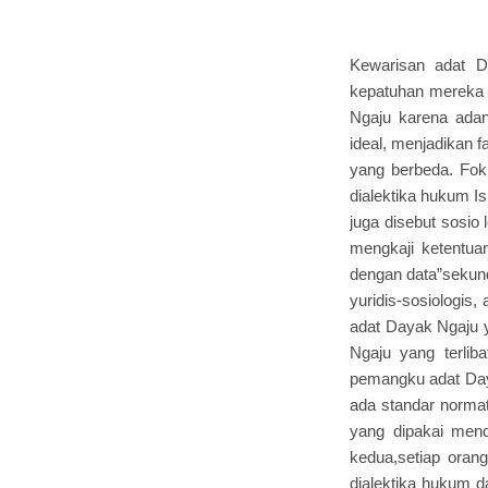
Kewarisan adat D
kepatuhan mereka 
Ngaju karena adan
ideal, menjadikan 
yang berbeda. Fok
dialektika hukum Is
juga disebut sosio 
mengkaji ketentuan
dengan data”sekunde
yuridis-sosiologis,
adat Dayak Ngaju y
Ngaju yang terlib
pemangku adat Day
ada standar normati
yang dipakai men
kedua,setiap oran
dialektika hukum 