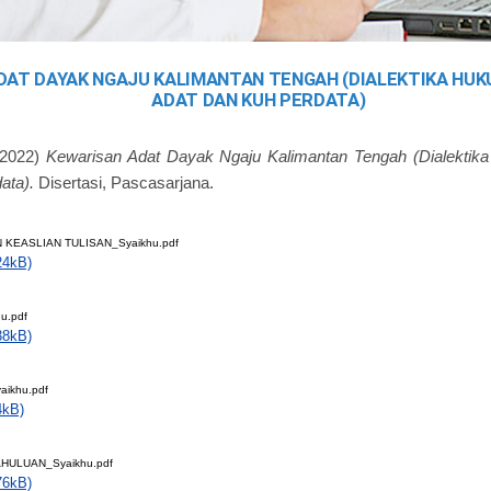
DAT DAYAK NGAJU KALIMANTAN TENGAH (DIALEKTIKA HUK
ADAT DAN KUH PERDATA)
2022)
Kewarisan Adat Dayak Ngaju Kalimantan Tengah (Dialekti
ata).
Disertasi, Pascasarjana.
 KEASLIAN TULISAN_Syaikhu.pdf
24kB)
u.pdf
38kB)
aikhu.pdf
4kB)
AHULUAN_Syaikhu.pdf
76kB)