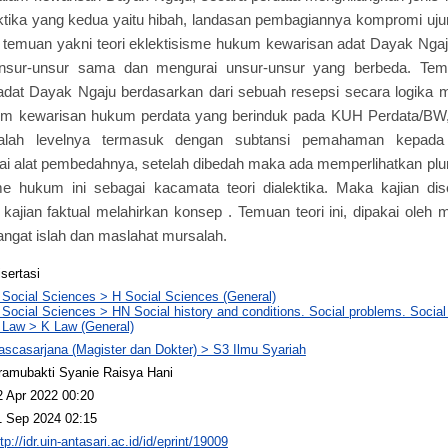
ektika yang kedua yaitu hibah, landasan pembagiannya kompromi ujun
 temuan yakni teori eklektisisme hukum kewarisan adat Dayak Ngaju
sur-unsur sama dan mengurai unsur-unsur yang berbeda. Temua
dat Dayak Ngaju berdasarkan dari sebuah resepsi secara logika 
em kewarisan hukum perdata yang berinduk pada KUH Perdata/BW, 
alah levelnya termasuk dengan subtansi pemahaman kepada 
ai alat pembedahnya, setelah dibedah maka ada memperlihatkan pl
me hukum ini sebagai kacamata teori dialektika. Maka kajian dise
kajian faktual melahirkan konsep . Temuan teori ini, dipakai oleh
ngat islah dan maslahat mursalah.
isertasi
 Social Sciences > H Social Sciences (General)
 Social Sciences > HN Social history and conditions. Social problems. Social
 Law > K Law (General)
ascasarjana (Magister dan Dokter) > S3 Ilmu Syariah
ramubakti Syanie Raisya Hani
2 Apr 2022 00:20
1 Sep 2024 02:15
tp://idr.uin-antasari.ac.id/id/eprint/19009