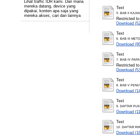
Lihat traffic IDR kami. Dari mana
mereka datang, device yang
Text
dipakai, konten apa saja yang
5. BAB II KAJI
mereka akses, cari dan lainnya
Restricted to
Download (5
Text
6. BAB III MET
Download (9
Text
7. BAB IV PAP
Restricted to
Download (5
Text
8. BAB V PENU
Download (1
Text
9. DAFTAR PUS
Download (1
Text
10. DAFTAR RI
Download (1