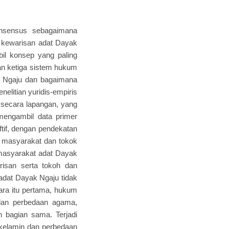
onsensus sebagaimana
 kewarisan adat Dayak
il konsep yang paling
an ketiga sistem hukum
k Ngaju dan bagaimana
nelitian yuridis-empiris
an secara lapangan, yang
 mengambil data primer
iftif, dengan pendekatan
ri masyarakat dan tokok
 masyarakat adat Dayak
risan serta tokoh dan
adat Dayak Ngaju tidak
cara itu pertama, hukum
dan perbedaan agama,
 bagian sama. Terjadi
 kelamin dan perbedaan