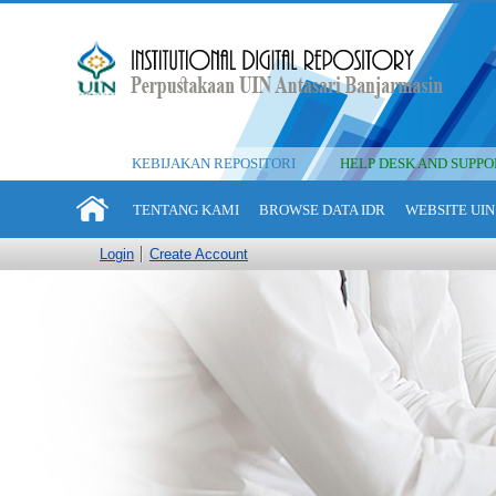
KEBIJAKAN REPOSITORI
HELP DESK AND SUPPO
TENTANG KAMI
BROWSE DATA IDR
WEBSITE UIN
Login
Create Account