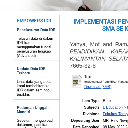
EMPOWERS IDR
IMPLEMENTASI PEN
SMA SE 
Penelusuran Data IDR
Telusuri data di dalam
IDR kami
Yahya, Mof
and
Rama
menggunakan fungsi
PENDIDIKAN KAR
penelusuran lengkap
(Advanced).
KALIMANTAN SELAT
7665-32-8
Update Data IDR
Terbaru
Text
Lihat data yang sudah
Implementasi Pendidikan Karakte
kami tambahkan ke
Download (5MB)
IDR dalam seminggu
terakhir.
Item Type:
Book
Subjects:
L Education > 
Pedoman Unggah
Mandiri
Divisions:
Fakultas Tarb
Depositing User:
MR. Rino Novi
Sebelum mengupload
dokumen, pastikan
Date Deposited:
08 May 2022 2