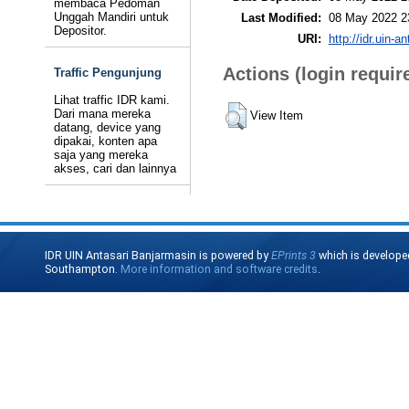
membaca Pedoman
Unggah Mandiri untuk
Last Modified:
08 May 2022 2
Depositor.
URI:
http://idr.uin-a
Actions (login requir
Traffic Pengunjung
Lihat traffic IDR kami.
Dari mana mereka
View Item
datang, device yang
dipakai, konten apa
saja yang mereka
akses, cari dan lainnya
IDR UIN Antasari Banjarmasin is powered by
EPrints 3
which is develope
Southampton.
More information and software credits
.