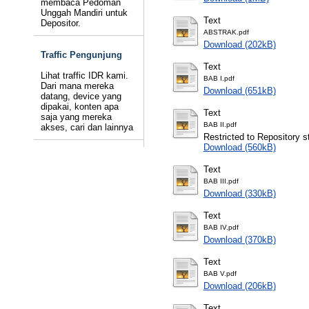
membaca Pedoman
Unggah Mandiri untuk
Text
Depositor.
ABSTRAK.pdf
Download (202kB)
Traffic Pengunjung
Text
Lihat traffic IDR kami.
BAB I.pdf
Dari mana mereka
Download (651kB)
datang, device yang
dipakai, konten apa
Text
saja yang mereka
BAB II.pdf
akses, cari dan lainnya
Restricted to Repository st
Download (560kB)
Text
BAB III.pdf
Download (330kB)
Text
BAB IV.pdf
Download (370kB)
Text
BAB V.pdf
Download (206kB)
Text