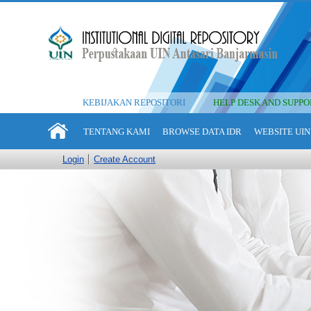
KEBIJAKAN REPOSITORI
HELP DESK AND SUPPO
TENTANG KAMI
BROWSE DATA IDR
WEBSITE UIN
Login
Create Account