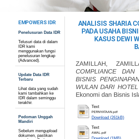
EMPOWERS IDR
ANALISIS SHARIA 
PADA USAHA BISNI
Penelusuran Data IDR
KASUS DEWI W
Telusuri data di dalam
B
IDR kami
menggunakan fungsi
penelusuran lengkap
(Advanced).
ZAMILLAH, ZAMILL
COMPLIANCE DAN 
Update Data IDR
BISNIS PENGINAPA
Terbaru
WULAN DARI HOTEL 
Lihat data yang sudah
kami tambahkan ke
Ekonomi dan Bisnis Is
IDR dalam seminggu
terakhir.
Text
PERNYATAAN.pdf
Pedoman Unggah
Download (261kB)
Mandiri
Text
Sebelum mengupload
AWAL.pdf
dokumen, pastikan
Download (1MB)