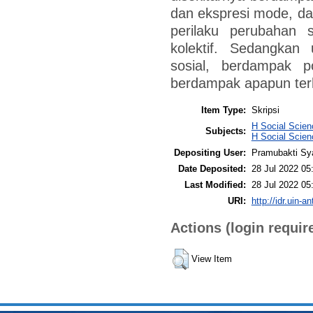
dan ekspresi mode, da
perilaku perubahan so
kolektif. Sedangkan 
sosial, berdampak po
berdampak apapun ter
Item Type:
Skripsi
H Social Scien
Subjects:
H Social Scien
Depositing User:
Pramubakti Sy
Date Deposited:
28 Jul 2022 05
Last Modified:
28 Jul 2022 05
URI:
http://idr.uin-a
Actions (login requir
View Item