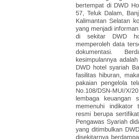
bertempat di DWD Hote
57, Teluk Dalam, Ban
Kalimantan Selatan ko
yang menjadi informan
di sekitar DWD hot
memperoleh data ters
dokumentasi. Berd
kesimpulannya adalah
DWD hotel syariah Ba
fasilitas hiburan, mak
pakaian pengelola t
No.108/DSN-MUI/X/2
lembaga keuangan s
memenuhi indikator 
resmi berupa sertifik
Pengawas Syariah did
yang ditimbulkan DWD
disekitarnya berdampak