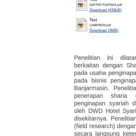
DAFTAR PUSTAKA.pdf
Download (430kB)
Text
LAMPIRAN.pdf
Download (3MB)
Penelitian ini dila
berkaitan dengan Sha
pada usaha penginapan
pada bisnis pengina
Banjarmasin. Penelit
penerapan sharia 
penginapan syariah d
oleh DWD Hotel Syari
disekitarnya. Peneliti
(field research) dengan
secara langsung ketemp