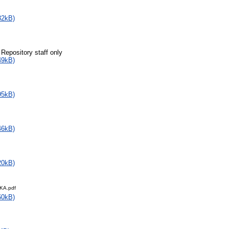
32kB)
 Repository staff only
49kB)
95kB)
46kB)
20kB)
KA.pdf
60kB)