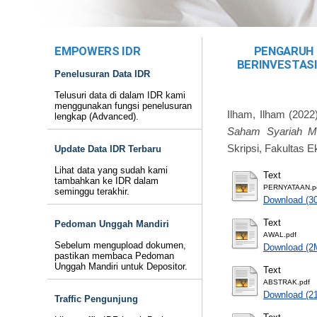
EMPOWERS IDR
PENGARUH 
BERINVESTASI
Penelusuran Data IDR
Telusuri data di dalam IDR kami
menggunakan fungsi penelusuran
Ilham, Ilham
(2022
lengkap (Advanced).
Saham Syariah Ma
Skripsi, Fakultas 
Update Data IDR Terbaru
Lihat data yang sudah kami
Text
tambahkan ke IDR dalam
PERNYATAAN.p
seminggu terakhir.
Download (3
Text
Pedoman Unggah Mandiri
AWAL.pdf
Sebelum mengupload dokumen,
Download (2
pastikan membaca Pedoman
Unggah Mandiri untuk Depositor.
Text
ABSTRAK.pdf
Download (2
Traffic Pengunjung