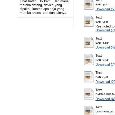
Text
Lihat traffic IDR kami. Dari mana
mereka datang, device yang
BAB I.pdf
dipakai, konten apa saja yang
Download (5
mereka akses, cari dan lainnya
Text
BAB II.pdf
Restricted to
Download (7
Text
BAB III.pdf
Download (4
Text
BAB IV.pdf
Download (7
Text
BAB V.pdf
Download (2
Text
DAFTAR PUSTA
Download (4
Text
LAMPIRAN.pdf