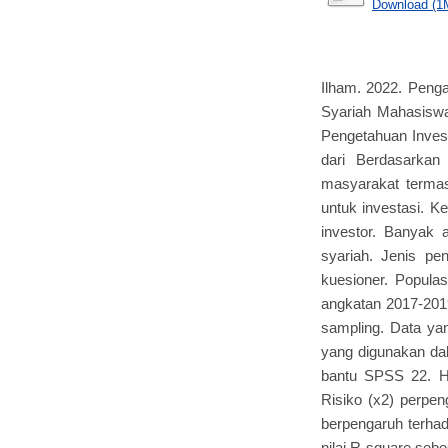
Download (1
Ilham. 2022. Peng
Syariah Mahasiswa
Pengetahuan Invest
dari Berdasarka
masyarakat terma
untuk investasi. 
investor. Banyak a
syariah. Jenis pen
kuesioner. Popula
angkatan 2017-201
sampling. Data yan
yang digunakan dala
bantu SPSS 22. Ha
Risiko (x2) perpen
berpengaruh terhad
nilai R-square sebe