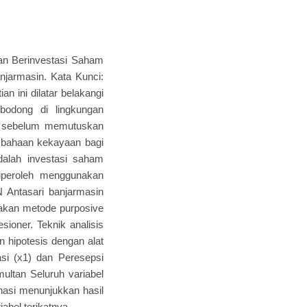
an Berinvestasi Saham
njarmasin. Kata Kunci:
n ini dilatar belakangi
odong di lingkungan
t sebelum memutuskan
mbahaan kekayaan bagi
adalah investasi saham
a diperoleh menggunakan
N Antasari banjarmasin
nakan metode purposive
ioner. Teknik analisis
an hipotesis dengan alat
si (x1) dan Peresepsi
ultan Seluruh variabel
nasi menunjukkan hasil
abel terikatnya.