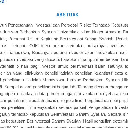
MB)
ABSTRAK
aruh Pengetahuan Investasi dan Persepsi Risiko Terhadap Keputus
 Jurusan Perbankan Syariah Universitas Islam Negeri Antasari Ba
as, Persepsi Risiko, Keptusan Berinvestasi Saham Syariah. Penelitia
n hasil temuan OJK menemukan semakin maraknya investasi b
suk mahasiswa, Biasanya seorang investor akan melakukan rise
Keputusan investasi yang dibuat diharapkan mampu memberikan ta
lternatif pilihan bagi investor untuk berinvestasi salah satunya 
elitian yang dilakukan peneliti adalah penelitian kuantitatif dat
si penelitian ini adalah Mahasiswa Jurusan Perbankan Syariah UI
9. Sampel dalam penelitian ini berjumlah 30 orang dengan menggu
g diperoleh adalah data primer dengan melakukan penyebaran kues
m penelitian ini adalah analisis regresi linier berganda dan penguji
si penelitian ini menyatakan secara parsial Pengetahuan Investa
garuh terhadap keputusan Berinvestasi Saham Syariah. Secara sim
ap keputusan Berinvestasi Saham Syariah. Hasil pengujian determi
sar 98,2% vriabel bebas dalam penelitisn ini mampu menjelaskan vari