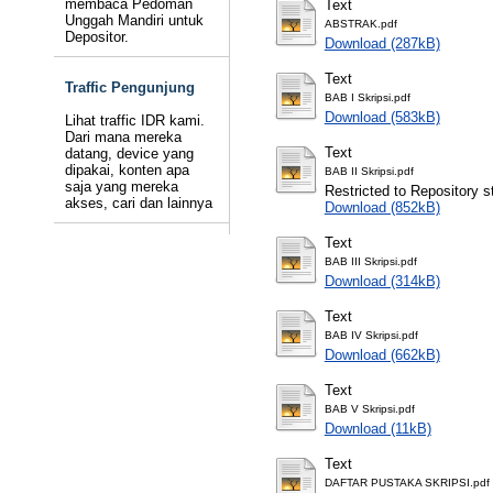
membaca Pedoman
Text
Unggah Mandiri untuk
ABSTRAK.pdf
Depositor.
Download (287kB)
Text
Traffic Pengunjung
BAB I Skripsi.pdf
Download (583kB)
Lihat traffic IDR kami.
Dari mana mereka
Text
datang, device yang
dipakai, konten apa
BAB II Skripsi.pdf
saja yang mereka
Restricted to Repository st
akses, cari dan lainnya
Download (852kB)
Text
BAB III Skripsi.pdf
Download (314kB)
Text
BAB IV Skripsi.pdf
Download (662kB)
Text
BAB V Skripsi.pdf
Download (11kB)
Text
DAFTAR PUSTAKA SKRIPSI.pdf