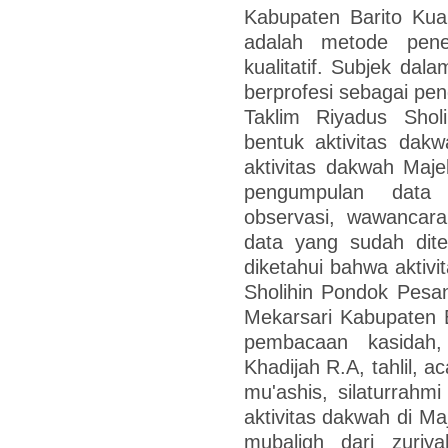
Kabupaten Barito Kua
adalah metode peneli
kualitatif. Subjek dal
berprofesi sebagai pe
Taklim Riyadus Sholi
bentuk aktivitas dak
aktivitas dakwah Maje
pengumpulan data
observasi, wawancar
data yang sudah diten
diketahui bahwa aktivi
Sholihin Pondok Pesan
Mekarsari Kabupaten B
pembacaan kasidah,
Khadijah R.A, tahlil, 
mu'ashis, silaturrahm
aktivitas dakwah di Ma
mubaligh dari zuriy