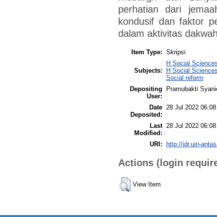
perhatian dari jemaa
kondusif dan faktor p
dalam aktivitas dakwah 
Item Type:
Skripsi
H Social Sciences
Subjects:
H Social Sciences
Social reform
Depositing
Pramubakti Syani
User:
Date
28 Jul 2022 06:08
Deposited:
Last
28 Jul 2022 06:08
Modified:
URI:
http://idr.uin-anta
Actions (login requir
View Item