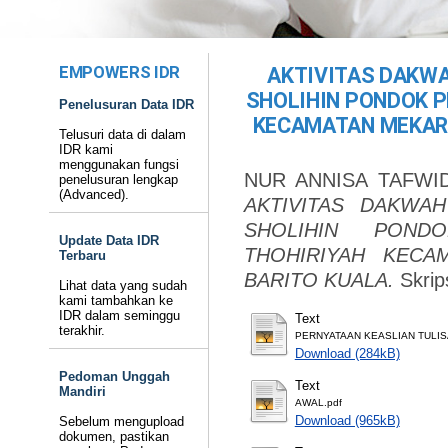
EMPOWERS IDR
AKTIVITAS DAKWA
SHOLIHIN PONDOK P
Penelusuran Data IDR
KECAMATAN MEKARS
Telusuri data di dalam
IDR kami
menggunakan fungsi
NUR ANNISA TAFWI
penelusuran lengkap
(Advanced).
AKTIVITAS DAKWAH
SHOLIHIN POND
Update Data IDR
THOHIRIYAH KECA
Terbaru
BARITO KUALA.
Skrip
Lihat data yang sudah
kami tambahkan ke
IDR dalam seminggu
Text
terakhir.
PERNYATAAN KEASLIAN TULISA
Download (284kB)
Pedoman Unggah
Text
Mandiri
AWAL.pdf
Download (965kB)
Sebelum mengupload
dokumen, pastikan