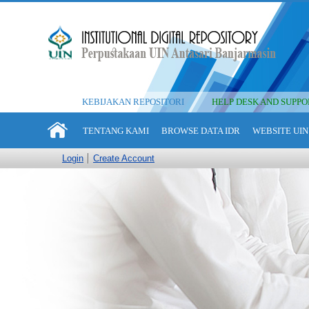
KEBIJAKAN REPOSITORI
HELP DESK AND SUPPO
TENTANG KAMI
BROWSE DATA IDR
WEBSITE UIN
Login
Create Account