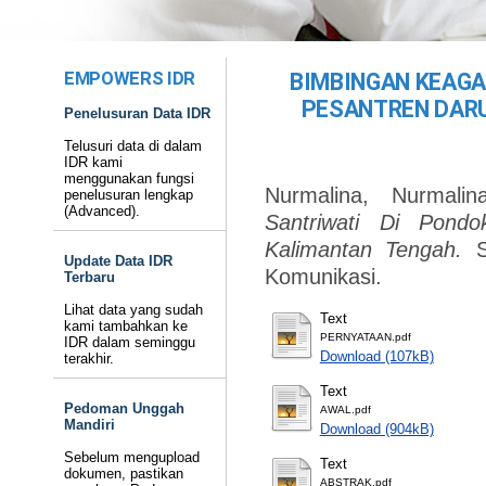
EMPOWERS IDR
BIMBINGAN KEAGA
PESANTREN DARU
Penelusuran Data IDR
Telusuri data di dalam
IDR kami
menggunakan fungsi
Nurmalina, Nurmalin
penelusuran lengkap
(Advanced).
Santriwati Di Pond
Kalimantan Tengah.
Update Data IDR
Komunikasi.
Terbaru
Lihat data yang sudah
Text
kami tambahkan ke
PERNYATAAN.pdf
IDR dalam seminggu
Download (107kB)
terakhir.
Text
Pedoman Unggah
AWAL.pdf
Mandiri
Download (904kB)
Sebelum mengupload
Text
dokumen, pastikan
ABSTRAK.pdf