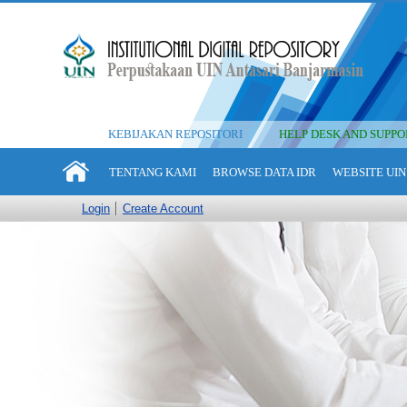
KEBIJAKAN REPOSITORI
HELP DESK AND SUPPO
TENTANG KAMI
BROWSE DATA IDR
WEBSITE UIN
Login
Create Account