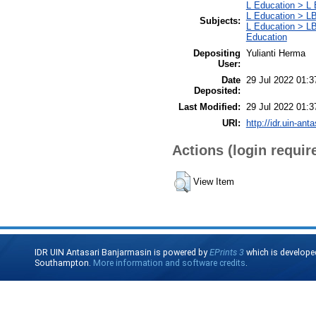
L Education > L 
L Education > LB
Subjects:
L Education > LB
Education
Depositing
Yulianti Herma
User:
Date
29 Jul 2022 01:3
Deposited:
Last Modified:
29 Jul 2022 01:3
URI:
http://idr.uin-ant
Actions (login requir
View Item
IDR UIN Antasari Banjarmasin is powered by
EPrints 3
which is develope
Southampton.
More information and software credits
.