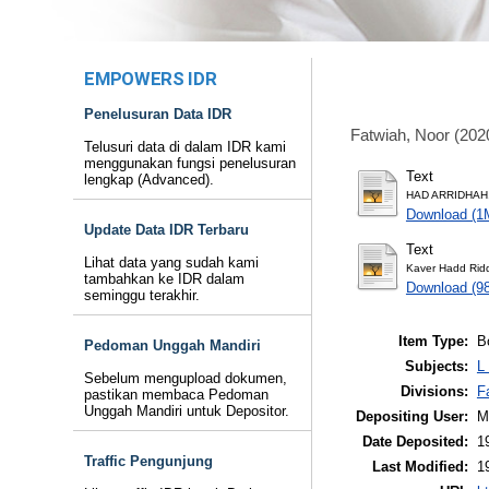
EMPOWERS IDR
Penelusuran Data IDR
Fatwiah, Noor
(202
Telusuri data di dalam IDR kami
menggunakan fungsi penelusuran
Text
lengkap (Advanced).
HAD ARRIDHAH.
Download (1
Update Data IDR Terbaru
Text
Lihat data yang sudah kami
Kaver Hadd Rid
tambahkan ke IDR dalam
Download (9
seminggu terakhir.
Item Type:
B
Pedoman Unggah Mandiri
Subjects:
L
Sebelum mengupload dokumen,
Divisions:
F
pastikan membaca Pedoman
Unggah Mandiri untuk Depositor.
Depositing User:
M
Date Deposited:
1
Traffic Pengunjung
Last Modified:
1