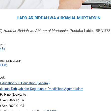
HADD AR RIDDAH WA AHKAM AL MURTADDIN
0)
Hadd ar Riddah wa Ahkam al Murtaddin.
Pustaka Labib. ISBN 978
pdf
MB)
dah Plus ISBN.pdf
83kB)
ook
 Education > L Education (General)
akultas Tarbiyah dan Keguruan > Pendidikan Agama Islam
R. Rino Noviyanto
9 Sep 2022 01:37
9 Sep 2022 01:37