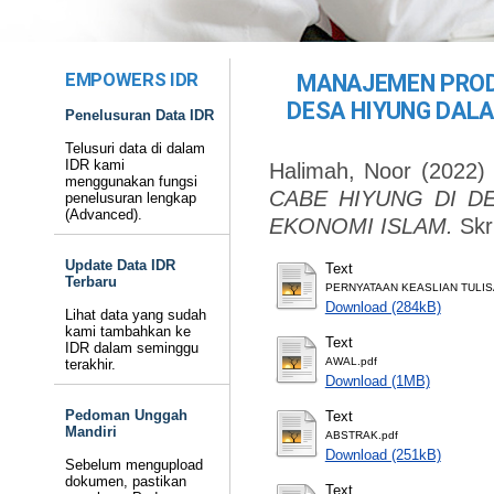
EMPOWERS IDR
MANAJEMEN PROD
DESA HIYUNG DAL
Penelusuran Data IDR
Telusuri data di dalam
IDR kami
Halimah, Noor
(2022
menggunakan fungsi
CABE HIYUNG DI D
penelusuran lengkap
(Advanced).
EKONOMI ISLAM.
Skr
Update Data IDR
Text
Terbaru
PERNYATAAN KEASLIAN TULIS
Download (284kB)
Lihat data yang sudah
kami tambahkan ke
Text
IDR dalam seminggu
AWAL.pdf
terakhir.
Download (1MB)
Pedoman Unggah
Text
Mandiri
ABSTRAK.pdf
Download (251kB)
Sebelum mengupload
dokumen, pastikan
Text