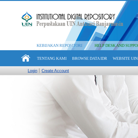
KEBIJAKAN REPOSITORI
HELP DESK AND SUPPO
TENTANG KAMI
BROWSE DATA IDR
WEBSITE UIN
Login
Create Account