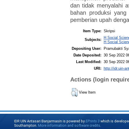
dan tidak menyalahi 
bahan produksi yang 
pemberian upah dengan
Item Type:
Skripsi
H Social Scien
Subjects:
H Social Scien
Depositing User:
Pramubakti Sy
Date Deposited:
30 Sep 2022 0
Last Modified:
30 Sep 2022 0
URI:
http://idr.uin-a
Actions (login requir
View Item
IDR UIN Antasari Banjarmasin is powered by
EPrints 3
which is develope
Southampton.
More information and software credits
.