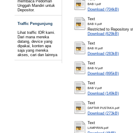
membaca Pedoman
BAB I.pdf
Unggah Mandiri untuk
Download (704kB)
Depositor.
Text
Traffic Pengunjung
BAB II.pdf
Restricted to Repository st
Lihat traffic IDR kami.
Download (629kB)
Dari mana mereka
datang, device yang
Text
dipakai, konten apa
BAB III.pdf
saja yang mereka
Download (283kB)
akses, cari dan lainnya
Text
BAB IV.pdf
Download (895kB)
Text
BAB V.pdf
Download (149kB)
Text
DAFTAR PUSTAKA.pdf
Download (273kB)
Text
LAMPIRAN.pdf