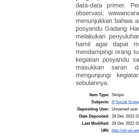
data-data primer. Pe
observasi, wawancara
menunjukkan bahwa a
posyandu Gadang Hany
melakukan penyuluhan
hamil agar dapat me
mendampingi orang tua
kegiatan posyandu sa
masukkan saran da
mengunjungi kegiat
sebulannya.
Item Type:
Skripsi
Subjects:
H Social Scien
Depositing User:
Unnamed user 
Date Deposited:
29 Dec 2022 0
Last Modified:
29 Dec 2022 0
URI:
http://idr.uin-a