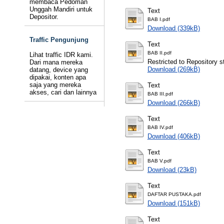
membaca Pedoman
Unggah Mandiri untuk
Text
Depositor.
BAB I.pdf
Download (339kB)
Traffic Pengunjung
Text
BAB II.pdf
Lihat traffic IDR kami.
Restricted to Repository st
Dari mana mereka
Download (269kB)
datang, device yang
dipakai, konten apa
saja yang mereka
Text
akses, cari dan lainnya
BAB III.pdf
Download (266kB)
Text
BAB IV.pdf
Download (406kB)
Text
BAB V.pdf
Download (23kB)
Text
DAFTAR PUSTAKA.pdf
Download (151kB)
Text