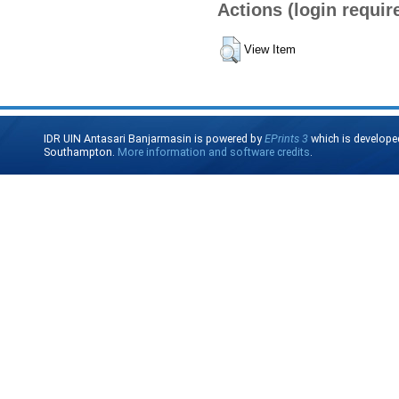
Actions (login requir
View Item
IDR UIN Antasari Banjarmasin is powered by
EPrints 3
which is develope
Southampton.
More information and software credits
.