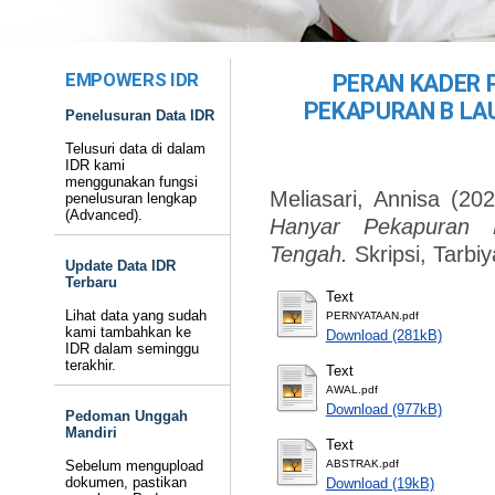
EMPOWERS IDR
PERAN KADER 
PEKAPURAN B LA
Penelusuran Data IDR
Telusuri data di dalam
IDR kami
menggunakan fungsi
Meliasari, Annisa
(20
penelusuran lengkap
(Advanced).
Hanyar Pekapuran 
Tengah.
Skripsi, Tarb
Update Data IDR
Terbaru
Text
Lihat data yang sudah
PERNYATAAN.pdf
kami tambahkan ke
Download (281kB)
IDR dalam seminggu
terakhir.
Text
AWAL.pdf
Download (977kB)
Pedoman Unggah
Mandiri
Text
Sebelum mengupload
ABSTRAK.pdf
dokumen, pastikan
Download (19kB)