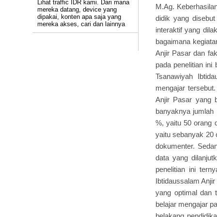
Lihat traffic IDR kami. Dari mana
M.Ag. Keberhasilan
mereka datang, device yang
dipakai, konten apa saja yang
didik yang disebut
mereka akses, cari dan lainnya
interaktif yang di
bagaimana kegiata
Anjir Pasar dan fa
pada penelitian in
Tsanawiyah Ibtida
mengajar tersebut.
Anjir Pasar yang 
banyaknya jumlah 
%, yaitu 50 orang d
yaitu sebanyak 20 
dokumenter. Sedang
data yang dilanjutk
penelitian ini te
Ibtidaussalam Anji
yang optimal dan t
belajar mengajar pa
belakang pendidika