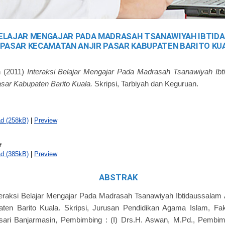
BELAJAR MENGAJAR PADA MADRASAH TSANAWIYAH IBTID
PASAR KECAMATAN ANJIR PASAR KABUPATEN BARITO KU
h
(2011)
Interaksi Belajar Mengajar Pada Madrasah Tsanawiyah Ibt
sar Kabupaten Barito Kuala.
Skripsi, Tarbiyah dan Keguruan.
d (258kB)
|
Preview
f
d (385kB)
|
Preview
ABSTRAK
teraksi Belajar Mengajar Pada Madrasah Tsanawiyah Ibtidaussalam
ten Barito Kuala. Skripsi, Jurusan Pendidikan Agama Islam, Fakul
ari Banjarmasin, Pembimbing : (I) Drs.H. Aswan, M.Pd., Pembimbi