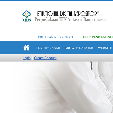
KEBIJAKAN REPOSITORI
HELP DESK AND SU
TENTANG KAMI
BROWSE DATA IDR
WEBSITE 
Login
Create Account