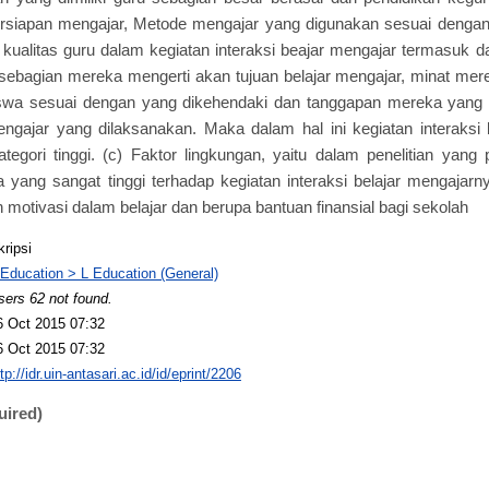
siapan mengajar, Metode mengajar yang digunakan sesuai dengan s
kualitas guru dalam kegiatan interaksi beajar mengajar termasuk dal
 sebagian mereka mengerti akan tujuan belajar mengajar, minat mer
siswa sesuai dengan yang dikehendaki dan tanggapan mereka yang 
mengajar yang dilaksanakan. Maka dalam hal ini kegiatan interaksi
egori tinggi. (c) Faktor lingkungan, yaitu dalam penelitian yang p
a yang sangat tinggi terhadap kegiatan interaksi belajar mengajar
 motivasi dalam belajar dan berupa bantuan finansial bagi sekolah
kripsi
 Education > L Education (General)
sers 62 not found.
6 Oct 2015 07:32
6 Oct 2015 07:32
tp://idr.uin-antasari.ac.id/id/eprint/2206
uired)