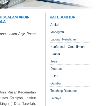
AUSSALAM ANJIR
KATEGORI IDR
ALA
Artikel
Monografi
idaussalam Anjir Pasar
Laporan Penelitian
Konferensi - Orasi Ilmiah
Skripsi
Tesis
Disertasi
Buku
Gambar
Teaching Resource
 Anjir Pasar Kecamatan
tas Tarbiyah, Institut
Lainnya
ng (II) Dra. Tarwilah,