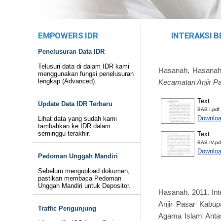
EMPOWERS IDR
INTERAKSI 
Penelusuran Data IDR
Telusuri data di dalam IDR kami
Hasanah, Hasana
menggunakan fungsi penelusuran
lengkap (Advanced).
Kecamatan Anjir Pa
Text
Update Data IDR Terbaru
BAB I.pdf
Downloa
Lihat data yang sudah kami
tambahkan ke IDR dalam
seminggu terakhir.
Text
BAB IV.pd
Downloa
Pedoman Unggah Mandiri
Sebelum mengupload dokumen,
pastikan membaca Pedoman
Unggah Mandiri untuk Depositor.
Hasanah. 2011. In
Anjir Pasar Kabupa
Traffic Pengunjung
Agama Islam Antas