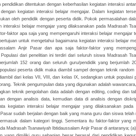
 pendidikan ditentukan dengan keberhasilan kegiatan interaksi anta
 dengan kegiatan interaksi belajar mengajar. Dalam kegiatan ters
lakukan oleh pendidik dengan peserta didik. Pokok permasalahan dala
n interaksi belajar mengajar yang dilaksanakan pada Madrasah Ts
ktor-faktor apa saja yang mempengaruhi interaksi belajar mengajar
i bertujuan untuk mengetahui bagaimana kegiatan interaksi belajar
ussalam Anjir Pasar dan apa saja faktor-faktor yang mempengar
 Populasi dari penelitian ini terdiri dari seluruh siswa Madrasah T
berjumlah 152 orang dan seluruh guru/pendidik yang berjumlah 20
populasi peserta didik maka diambil sampel dengan teknik random
iambil dari kelas VII, VIII, dan kelas IX, sedangkan untuk populasi
orang. Teknik pengumpulan data yang digunakan adalah wawancara,
kan teknik pengolahan data adalah dengan editing, coding dan tabu
an dengan analisis data, kemudian data di analisis dengan diskriptif
rnyata kegiatan interaksi belajar mengajar yang dilaksanakan pa
r Pasar sudah berjalan dengan baik yang mana guru dan siswa telah
ermasuk dalam kategori tinggi. Sementara itu faktor-faktor yang 
da Madrasah Tsanawiyah Ibtidaussalam Anjir Pasar di antaranya; (a) F
n yang dimiliki guru sebagian besar berasal dari pendidikan keg