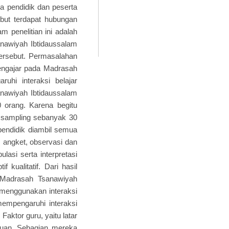
ra pendidik dan peserta
ebut terdapat hubungan
m penelitian ini adalah
anawiyah Ibtidaussalam
 tersebut. Permasalahan
 mengajar pada Madrasah
uhi interaksi belajar
sanawiyah Ibtidaussalam
 orang. Karena begitu
 sampling sebanyak 30
 pendidik diambil semua
 angket, observasi dan
lasi serta interpretasi
 kualitatif. Dari hasil
da Madrasah Tsanawiyah
 menggunakan interaksi
mempengaruhi interaksi
aktor guru, yaitu latar
uruan, Sebagian mereka