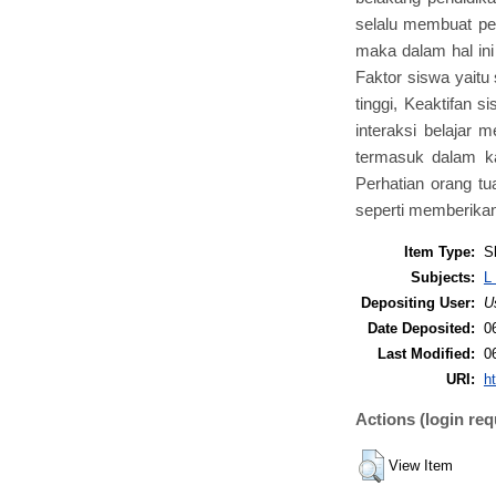
selalu membuat per
maka dalam hal ini 
Faktor siswa yaitu
tinggi, Keaktifan 
interaksi belajar 
termasuk dalam kat
Perhatian orang tu
seperti memberikan
Item Type:
S
Subjects:
L
Depositing User:
U
Date Deposited:
0
Last Modified:
0
URI:
ht
Actions (login req
View Item