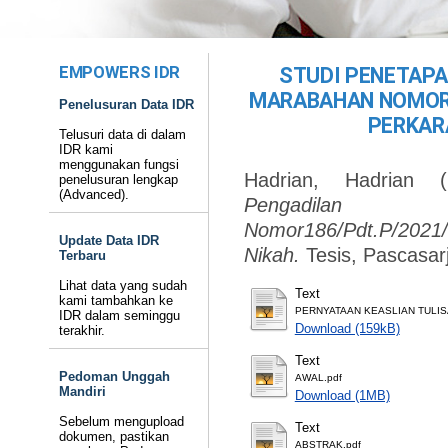
EMPOWERS IDR
STUDI PENETAP
MARABAHAN NOMOR1
Penelusuran Data IDR
PERKAR
Telusuri data di dalam
IDR kami
menggunakan fungsi
Hadrian, Hadrian
(
penelusuran lengkap
(Advanced).
Pengadilan
Nomor186/Pdt.P/2021/
Update Data IDR
Nikah.
Tesis, Pascasar
Terbaru
Lihat data yang sudah
Text
kami tambahkan ke
PERNYATAAN KEASLIAN TULIS
IDR dalam seminggu
Download (159kB)
terakhir.
Text
Pedoman Unggah
AWAL.pdf
Mandiri
Download (1MB)
Sebelum mengupload
Text
dokumen, pastikan
ABSTRAK.pdf