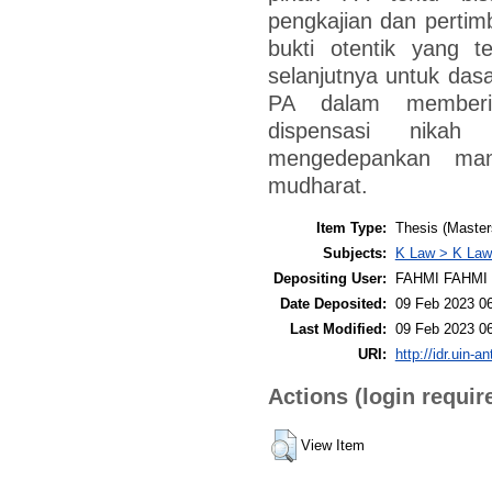
pengkajian dan pertim
bukti otentik yang t
selanjutnya untuk das
PA dalam memberik
dispensasi nikah
mengedepankan manf
mudharat.
Item Type:
Thesis (Master
Subjects:
K Law > K Law
Depositing User:
FAHMI FAHMI
Date Deposited:
09 Feb 2023 0
Last Modified:
09 Feb 2023 0
URI:
http://idr.uin-a
Actions (login requir
View Item