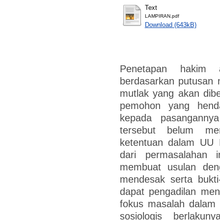
Text
LAMPIRAN.pdf
Download (643kB)
Penetapan hakim a
berdasarkan putusan
mutlak yang akan dibe
pemohon yang hend
kepada pasanganny
tersebut belum me
ketentuan dalam UU 
dari permasalahan 
membuat usulan deng
mendesak serta bukti
dapat pengadilan men
fokus masalah dalam p
sosiologis berlaku