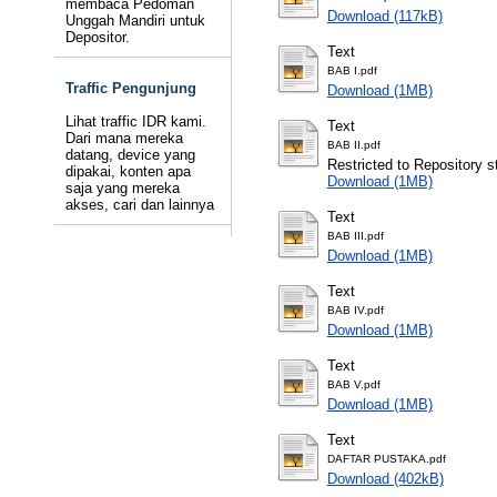
membaca Pedoman
Download (117kB)
Unggah Mandiri untuk
Depositor.
Text
BAB I.pdf
Traffic Pengunjung
Download (1MB)
Lihat traffic IDR kami.
Text
Dari mana mereka
BAB II.pdf
datang, device yang
Restricted to Repository st
dipakai, konten apa
Download (1MB)
saja yang mereka
akses, cari dan lainnya
Text
BAB III.pdf
Download (1MB)
Text
BAB IV.pdf
Download (1MB)
Text
BAB V.pdf
Download (1MB)
Text
DAFTAR PUSTAKA.pdf
Download (402kB)