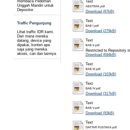
membaca Pedoman
Text
Unggah Mandiri untuk
ABSTRAK.pdf
Depositor.
Download (87kB)
Text
Traffic Pengunjung
BAB I.pdf
Download (279kB)
Lihat traffic IDR kami.
Dari mana mereka
Text
datang, device yang
dipakai, konten apa
BAB II.pdf
saja yang mereka
Restricted to Repository st
akses, cari dan lainnya
Download (694kB)
Text
BAB III.pdf
Download (103kB)
Text
BAB IV.pdf
Download (317kB)
Text
BAB V.pdf
Download (93kB)
Text
DAFTAR PUSTAKA.pdf