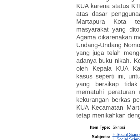
KUA karena status KT
atas dasar penggun
Martapura Kota te
masyarakat yang dito
Agama dikarenakan me
Undang-Undang Nomor 
yang juga telah meng
adanya buku nikah. Ke
oleh Kepala KUA Ka
kasus seperti ini, u
yang bersikap tida
mematuhi peraturan 
kekurangan berkas pe
KUA Kecamatan Marta
tetap menikahkan den
Item Type:
Skripsi
H Social Scien
Subjects:
H Social Scie