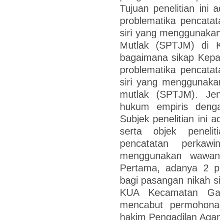
Tujuan penelitian ini
problematika pencata
siri yang menggunaka
Mutlak (SPTJM) di 
bagaimana sikap Kepa
problematika pencata
siri yang menggunaka
mutlak (SPTJM). Jeni
hukum empiris dengan
Subjek penelitian ini
serta objek penelit
pencatatan perkaw
menggunakan wawanca
Pertama, adanya 2 pr
bagi pasangan nikah 
KUA Kecamatan Gam
mencabut permohonan
hakim Pengadilan Agama