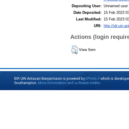
Depositing User:
Unnamed user 
Date Deposited:
15 Feb 2023 0
Last Modified:
15 Feb 2023 0
URI:
http://idr.uin-a
Actions (login requir
View Item
IDR UIN Antasari Banjarmasin is powered by
EPrints 3
which is develope
Southampton.
More information and software credits
.