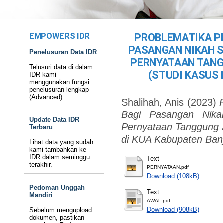
EMPOWERS IDR
PROBLEMATIKA P
PASANGAN NIKAH 
Penelusuran Data IDR
PERNYATAAN TANG
Telusuri data di dalam
(STUDI KASUS 
IDR kami
menggunakan fungsi
penelusuran lengkap
(Advanced).
Shalihah, Anis
(2023)
Bagi Pasangan Nika
Update Data IDR
Pernyataan Tanggung 
Terbaru
di KUA Kabupaten Banj
Lihat data yang sudah
kami tambahkan ke
IDR dalam seminggu
Text
terakhir.
PERNYATAAN.pdf
Download (108kB)
Pedoman Unggah
Text
Mandiri
AWAL.pdf
Download (908kB)
Sebelum mengupload
dokumen, pastikan