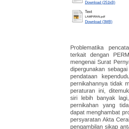
Download (251kB)
Text
LAMPIRAN.pdf
Download (3MB)
Problematika pencata
terkait dengan PE
mengenai Surat Perny
dipergunakan sebagai
pendataan kependud
pernikahannya tidak 
peraturan ini, ditem
siri lebih banyak la
pernikahan yang tid
dapat menghambat pros
persyaratan Akta Cer
pengambilan sikap ant