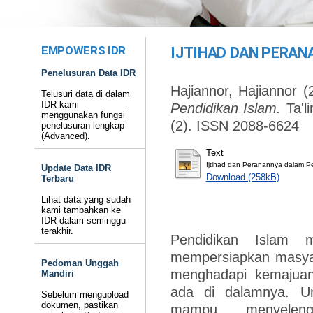
EMPOWERS IDR
IJTIHAD DAN PERAN
Penelusuran Data IDR
Hajiannor, Hajiannor
(
Telusuri data di dalam
IDR kami
Pendidikan Islam.
Ta'li
menggunakan fungsi
(2). ISSN 2088-6624
penelusuran lengkap
(Advanced).
Text
Ijtihad dan Peranannya dalam P
Update Data IDR
Download (258kB)
Terbaru
Lihat data yang sudah
kami tambahkan ke
IDR dalam seminggu
terakhir.
Pendidikan Islam m
mempersiapkan masyar
Pedoman Unggah
menghadapi kemajuan
Mandiri
ada di dalamnya. Unt
Sebelum mengupload
dokumen, pastikan
mampu menyeleng