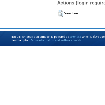
Actions (login requir
View Item
IDR UIN Antasari Banjarmasin is powered by
EPrints 3
which is develope
Southampton.
More information and software credits
.