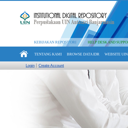
KEBIJAKAN REPOSITORI
HELP DESK AND SUPPO
TENTANG KAMI
BROWSE DATA IDR
WEBSITE UIN
Login
Create Account