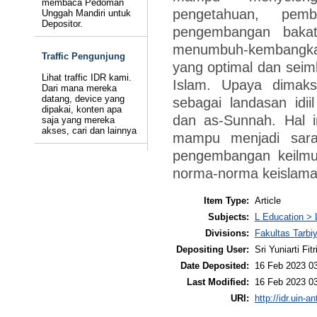
membaca Pedoman
pengetahuan, pem
Unggah Mandiri untuk
Depositor.
pengembangan bakat
menumbuh-kembangkan 
Traffic Pengunjung
yang optimal dan seim
Lihat traffic IDR kami.
Islam. Upaya dimaks
Dari mana mereka
datang, device yang
sebagai landasan idi
dipakai, konten apa
dan as-Sunnah. Hal i
saja yang mereka
akses, cari dan lainnya
mampu menjadi sara
pengembangan keilmu
norma-norma keislama
Item Type:
Article
Subjects:
L Education > 
Divisions:
Fakultas Tarb
Depositing User:
Sri Yuniarti Fitr
Date Deposited:
16 Feb 2023 0
Last Modified:
16 Feb 2023 0
URI:
http://idr.uin-a