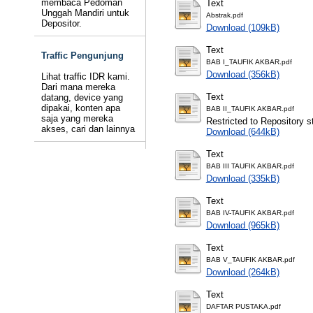
membaca Pedoman
Text
Unggah Mandiri untuk
Abstrak.pdf
Depositor.
Download (109kB)
Text
Traffic Pengunjung
BAB I_TAUFIK AKBAR.pdf
Download (356kB)
Lihat traffic IDR kami.
Dari mana mereka
Text
datang, device yang
dipakai, konten apa
BAB II_TAUFIK AKBAR.pdf
saja yang mereka
Restricted to Repository st
akses, cari dan lainnya
Download (644kB)
Text
BAB III TAUFIK AKBAR.pdf
Download (335kB)
Text
BAB IV-TAUFIK AKBAR.pdf
Download (965kB)
Text
BAB V_TAUFIK AKBAR.pdf
Download (264kB)
Text
DAFTAR PUSTAKA.pdf