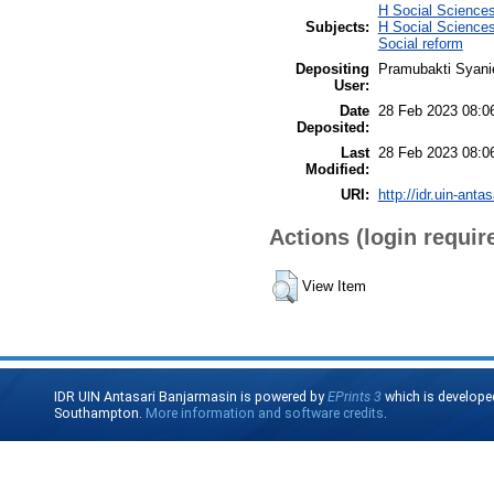
H Social Sciences
Subjects:
H Social Sciences
Social reform
Depositing
Pramubakti Syani
User:
Date
28 Feb 2023 08:0
Deposited:
Last
28 Feb 2023 08:0
Modified:
URI:
http://idr.uin-anta
Actions (login requir
View Item
IDR UIN Antasari Banjarmasin is powered by
EPrints 3
which is develope
Southampton.
More information and software credits
.