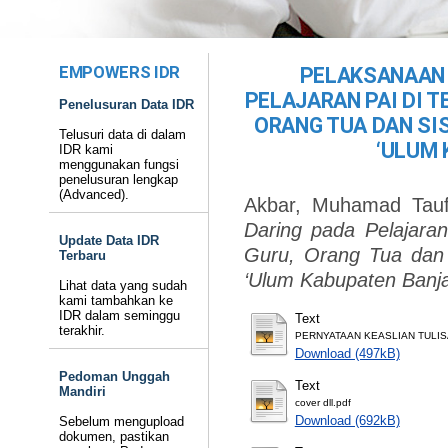
EMPOWERS IDR
PELAKSANAAN 
PELAJARAN PAI DI T
Penelusuran Data IDR
ORANG TUA DAN SI
Telusuri data di dalam
‘ULUM
IDR kami
menggunakan fungsi
penelusuran lengkap
(Advanced).
Akbar, Muhamad Tauf
Daring pada Pelajara
Update Data IDR
Guru, Orang Tua dan
Terbaru
‘Ulum Kabupaten Banja
Lihat data yang sudah
kami tambahkan ke
IDR dalam seminggu
Text
terakhir.
PERNYATAAN KEASLIAN TULIS
Download (497kB)
Pedoman Unggah
Text
Mandiri
cover dll.pdf
Download (692kB)
Sebelum mengupload
dokumen, pastikan