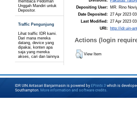
Divisions:
Fakultas Tarb
membaca Pedoman
Unggah Mandiri untuk
Depositing User:
MR. Rino Novi
Depositor.
Date Deposited:
27 Apr 2023 03
Last Modified:
27 Apr 2023 03
Traffic Pengunjung
URI:
http://idr.uin-a
Lihat traffic IDR kami.
Dari mana mereka
Actions (login requir
datang, device yang
dipakai, konten apa
saja yang mereka
View Item
akses, cari dan lainnya
IDR UIN Antasari Banjarmasin is powered by
EPrints 3
which is develope
Southampton.
More information and software credits
.