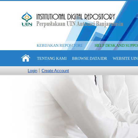
KEBIJAKAN REPOSITORI
HELP DESK AND SUPPO
TENTANG KAMI
BROWSE DATA IDR
WEBSITE UIN
Login
Create Account