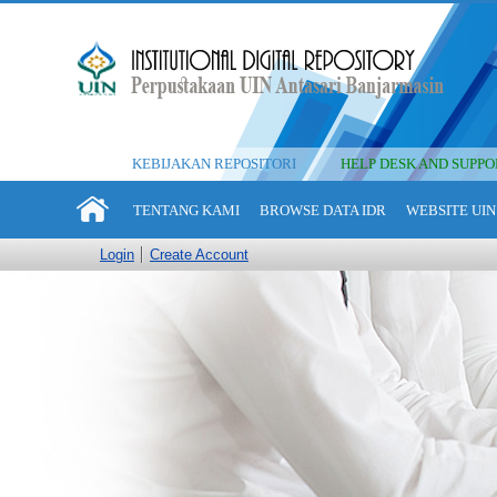
KEBIJAKAN REPOSITORI
HELP DESK AND SUPPO
TENTANG KAMI
BROWSE DATA IDR
WEBSITE UIN
Login
Create Account