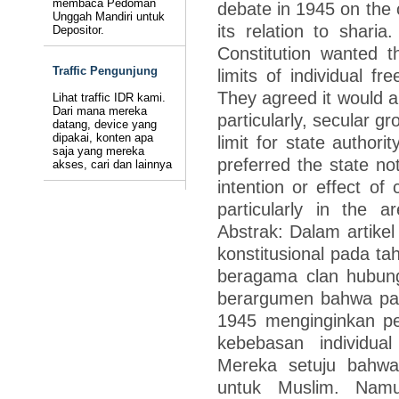
membaca Pedoman
debate in 1945 on the 
Unggah Mandiri untuk
its relation to shari
Depositor.
Constitution wanted th
Traffic Pengunjung
limits of individual 
They agreed it would a
Lihat traffic IDR kami.
Dari mana mereka
particularly, secular 
datang, device yang
dipakai, konten apa
limit for state authori
saja yang mereka
preferred the state no
akses, cari dan lainnya
intention or effect of
particularly in the 
Abstrak: Dalam artikel
konstitusional pada t
beragama clan hubung
berargumen bahwa pa
1945 menginginkan pe
kebebasan individua
Mereka setuju bahwa
untuk Muslim. Nam