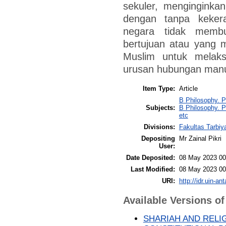
sekuler, mengingink
dengan tanpa keker
negara tidak membu
bertujuan atau yang 
Muslim untuk melaks
urusan hubungan manu
Item Type:
Article
B Philosophy. P
Subjects:
B Philosophy. P
etc
Divisions:
Fakultas Tarbiy
Depositing
Mr Zainal Pikri
User:
Date Deposited:
08 May 2023 00
Last Modified:
08 May 2023 00
URI:
http://idr.uin-an
Available Versions of
SHARIAH AND RELIG