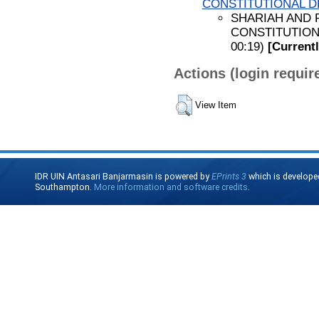
CONSTITUTIONAL DEB
SHARIAH AND 
CONSTITUTIONA
00:19)
[Current
Actions (login requir
View Item
IDR UIN Antasari Banjarmasin is powered by
EPrints 3
which is develope
Southampton.
More information and software credits
.