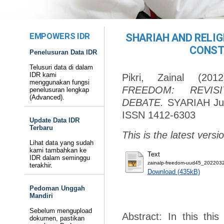
EMPOWERS IDR
SHARIAH AND RELIG
CONST
Penelusuran Data IDR
Telusuri data di dalam
IDR kami
Pikri, Zainal
(201
menggunakan fungsi
FREEDOM: REVISI
penelusuran lengkap
(Advanced).
DEBATE.
SYARIAH Jurn
ISSN 1412-6303
Update Data IDR
Terbaru
This is the latest versio
Lihat data yang sudah
kami tambahkan ke
Text
IDR dalam seminggu
zainalp-freedom-uud45_202203
terakhir.
Download (435kB)
Pedoman Unggah
Mandiri
Sebelum mengupload
Abstract: In this this 
dokumen, pastikan