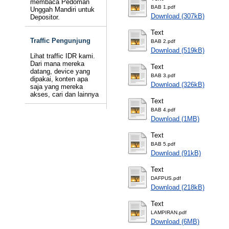
membaca Pedoman
BAB 1.pdf
Unggah Mandiri untuk
Download (307kB)
Depositor.
Text
Traffic Pengunjung
BAB 2.pdf
Download (519kB)
Lihat traffic IDR kami.
Dari mana mereka
Text
datang, device yang
BAB 3.pdf
dipakai, konten apa
Download (326kB)
saja yang mereka
akses, cari dan lainnya
Text
BAB 4.pdf
Download (1MB)
Text
BAB 5.pdf
Download (91kB)
Text
DAFPUS.pdf
Download (218kB)
Text
LAMPIRAN.pdf
Download (6MB)