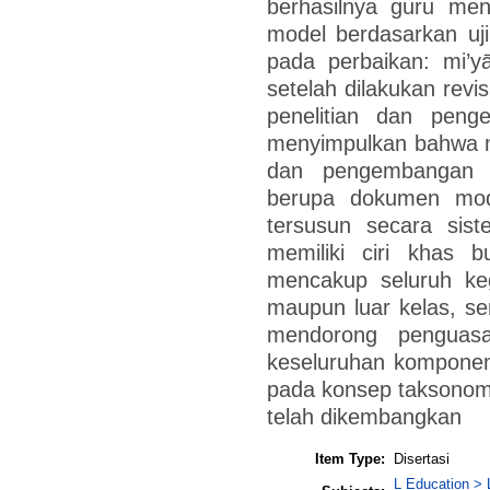
berhasilnya guru men
model berdasarkan uj
pada perbaikan: mi’yā
setelah dilakukan revi
penelitian dan penge
menyimpulkan bahwa mo
dan pengembangan i
berupa dokumen mod
tersusun secara sist
memiliki ciri khas 
mencakup seluruh keg
maupun luar kelas, se
mendorong penguasa
keseluruhan kompone
pada konsep taksonom
telah dikembangkan
Item Type:
Disertasi
L Education > 