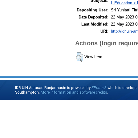
Subjects:
L Education > 
Depositing User:
Sri Yuniarti Fitr
Date Deposited:
22 May 2023 0
Last Modified:
22 May 2023 0
URI:
http://idr.uin-a
Actions (login requir
View Item
IDR UIN Antasari Banjarmasin is powered by
EPrints 3
which is develope
Southampton.
More information and software credits
.