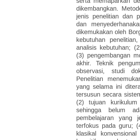
serta memaparkan des
dikembangkan. Metode
jenis penelitian da
dan menyederhanakan
dikemukakan oleh Borg
kebutuhan penelitian
analisis kebutuhan; 
(3) pengembangan mod
akhir. Teknik pengu
observasi, studi d
Penelitian menemuka
yang selama ini dite
tersusun secara sist
(2) tujuan kurikulu
sehingga belum ad
pembelajaran yang j
terfokus pada guru; 
klasikal konvensiona