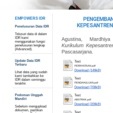
EMPOWERS IDR
PENGEMBAN
KEPESANTREN
Penelusuran Data IDR
Telusuri data di dalam
IDR kami
Agustina, Mardhiya
menggunakan fungsi
Kurikulum Kepesantre
penelusuran lengkap
(Advanced).
Pascasarjana.
Update Data IDR
Text
Terbaru
PERNYATAAN.pdf
Download (149kB)
Lihat data yang sudah
kami tambahkan ke
Text
IDR dalam seminggu
PENDAHULUAN.pdf
terakhir.
Download (708kB)
Pedoman Unggah
Text
Mandiri
ABSTRAK.pdf
Download (209kB)
Sebelum mengupload
dokumen, pastikan
Text