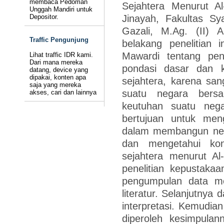
membaca Pedoman
Sejahtera Menurut Al
Unggah Mandiri untuk
Jinayah, Fakultas Sy
Depositor.
Gazali, M.Ag. (II) A
Traffic Pengunjung
belakang penelitian 
Mawardi tentang pe
Lihat traffic IDR kami.
Dari mana mereka
pondasi dasar dan 
datang, device yang
dipakai, konten apa
sejahtera, karena sa
saja yang mereka
suatu negara bers
akses, cari dan lainnya
keutuhan suatu negar
bertujuan untuk men
dalam membangun nega
dan mengetahui ko
sejahtera menurut Al
penelitian kepustakaa
pengumpulan data mel
literatur. Selanjutnya 
interpretasi. Kemudian 
diperoleh kesimpulann