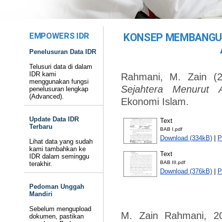
EMPOWERS IDR
KONSEP MEMBANGU
Penelusuran Data IDR
Telusuri data di dalam
IDR kami
Rahmani, M. Zain
(2
menggunakan fungsi
Sejahtera Menurut A
penelusuran lengkap
(Advanced).
Ekonomi Islam.
Update Data IDR
Text
Terbaru
BAB I.pdf
Download (334kB)
|
P
Lihat data yang sudah
kami tambahkan ke
Text
IDR dalam seminggu
BAB III.pdf
terakhir.
Download (376kB)
|
P
Pedoman Unggah
Mandiri
Sebelum mengupload
M. Zain Rahmani, 2
dokumen, pastikan