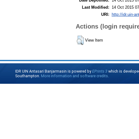
Date Deposited:
14 Oct 2015 07
Last Modified:
14 Oct 2015 07
URI:
http://idr.uin-a
Actions (login requir
View Item
IDR UIN Antasari Banjarmasin is powered by
EPrints 3
which is develope
Southampton.
More information and software credits
.