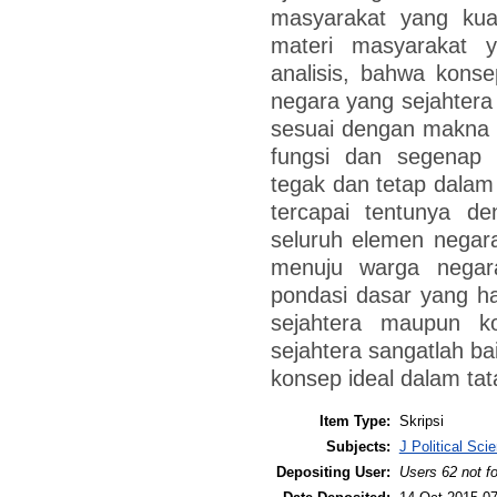
masyarakat yang kuat
materi masyarakat y
analisis, bahwa kons
negara yang sejahtera 
sesuai dengan makna n
fungsi dan segenap 
tegak dan tetap dalam 
tercapai tentunya d
seluruh elemen negara
menuju warga negar
pondasi dasar yang 
sejahtera maupun k
sejahtera sangatlah ba
konsep ideal dalam ta
Item Type:
Skripsi
Subjects:
J Political Sci
Depositing User:
Users 62 not f