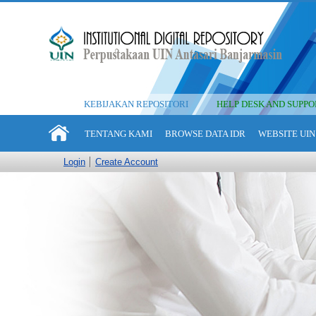
KEBIJAKAN REPOSITORI
HELP DESK AND SUPPO
TENTANG KAMI
BROWSE DATA IDR
WEBSITE UIN
Login
Create Account