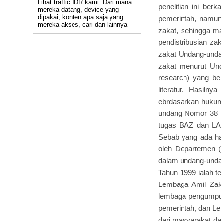
Lihat traffic IDR kami. Dari mana
penelitian ini be
mereka datang, device yang
dipakai, konten apa saja yang
pemerintah, namun 
mereka akses, cari dan lainnya
zakat, sehingga ma
pendistribusian z
zakat Undang-unda
zakat menurut Und
research) yang ber
literatur. Hasilny
ebrdasarkan hukum 
undang Nomor 38 T
tugas BAZ dan LAZ
Sebab yang ada ha
oleh Departemen (
dalam undang-unda
Tahun 1999 ialah t
Lembaga Amil Zaka
lembaga pengumpul 
pemerintah, dan Le
dari masyarakat da