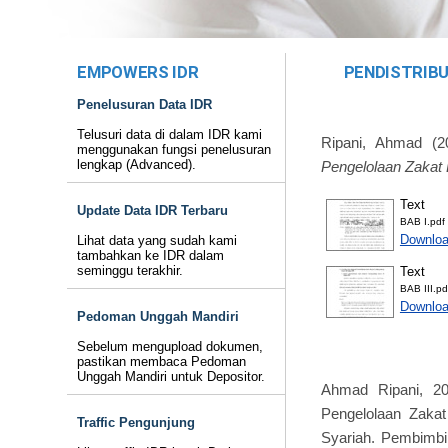
EMPOWERS IDR
PENDISTRIB
Penelusuran Data IDR
Telusuri data di dalam IDR kami
Ripani, Ahmad
(2
menggunakan fungsi penelusuran
lengkap (Advanced).
Pengelolaan Zakat
Text
Update Data IDR Terbaru
BAB I.pdf
Downloa
Lihat data yang sudah kami
tambahkan ke IDR dalam
seminggu terakhir.
Text
BAB III.pd
Downloa
Pedoman Unggah Mandiri
Sebelum mengupload dokumen,
pastikan membaca Pedoman
Unggah Mandiri untuk Depositor.
Ahmad Ripani, 20
Pengelolaan Zakat
Traffic Pengunjung
Syariah. Pembimbin