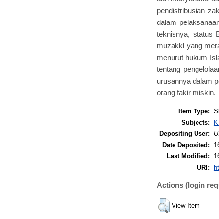
pendistribusian z
dalam pelaksanaan
teknisnya, statu
muzakki yang mera
menurut hukum Isl
tentang pengelolaa
urusannya dalam pen
orang fakir miskin.
Item Type:
S
Subjects:
K
Depositing User:
U
Date Deposited:
1
Last Modified:
1
URI:
ht
Actions (login req
View Item