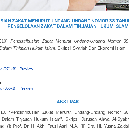
USIAN ZAKAT MENURUT UNDANG-UNDANG NOMOR 38 TAHU
PENGELOLAAN ZAKAT DALAM TINJAUAN HUKUM ISLAM
010)
Pendistribusian Zakat Menurut Undang-Undang Nomor 3
 Dalam Tinjauan Hukum Islam.
Skripsi, Syariah Dan Ekonomi Islam.
d (271kB)
|
Preview
f
d (365kB)
|
Preview
ABSTRAK
10. “Pendistribusian Zakat Menurut Undang-Undang Nomor 3
 Dalam Tinjauan Hukum Islam”. Skripsi, Jurusan Ahwal Al-Syakh
g: (I) Prof. Dr. H. Akh. Fauzi Asri, M.A. (II) Dra. Hj. Yusna Zaid