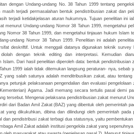
rkaitan dengan Undang-undang No. 38 Tahun 1999 tentang pengelol
masih terjadi permasalahan bentuk pendistribusian zakat dan pel
sih terjadi ketidakjelasan aturan hukumnya. Tujuan penelitian ini i
akat menurut Undang-undang Nomor 38 Tahun 1999, mengetahui pela
ng Nomor 38 Tahun 1999, dan mengetahui tinjauan hukum Islam ter
ang-undang Nomor 38 Tahun 1999. Penelitian ini adalah penelitia
sifat deskriftif. Untuk menggali datanya digunakan teknik survey
a diolah dengan teknik editing dan interpretasi. Kemudian dianal
Islam. Dari hasil penelitian diperoleh data: bentuk pendistribusia
ahun 1999 ialah tidak ditemukan langsung peraturan- nya, sebab 
 yang salah satunya adalah menditribusikan zakat, atau tentang
nya petunjuk pelaksanaan pengendalian dan evaluasi pengelolaan 
Kementerian) Agama. Jadi memang secara tertulis pasal demi p
ng tersebut. Mengenai pelaksana pendistribusian zakat menurut U
erdiri dari Badan Amil Zakat (BAZ) yang dibentuk oleh pemerintah pa
t yang dikukuhkan, dibina dan dilindungi oleh pemerintah pada p
dan pendistribusi zakat terbagi dua statusnya, yaitu pembentukan
mbaga Amil Zakat adalah institusi pengelola zakat yang sepenuhnya
n oleh masyarakat atau swasta (penjelasan pasal 7). Menurut tinja