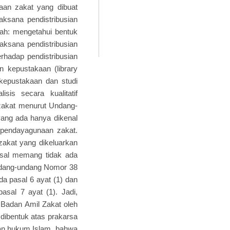
aan zakat yang dibuat
aksana pendistribusian
alah: mengetahui bentuk
ksana pendistribusian
hadap pendistribusian
n kepustakaan (library
 kepustakaan dan studi
isis secara kualitatif
n zakat menurut Undang-
yang ada hanya dikenal
 pendayagunaan zakat.
zakat yang dikeluarkan
asal memang tidak ada
ndang-undang Nomor 38
da pasal 6 ayat (1) dan
asal 7 ayat (1). Jadi,
 Badan Amil Zakat oleh
 dibentuk atas prakarsa
uan hukum Islam, bahwa