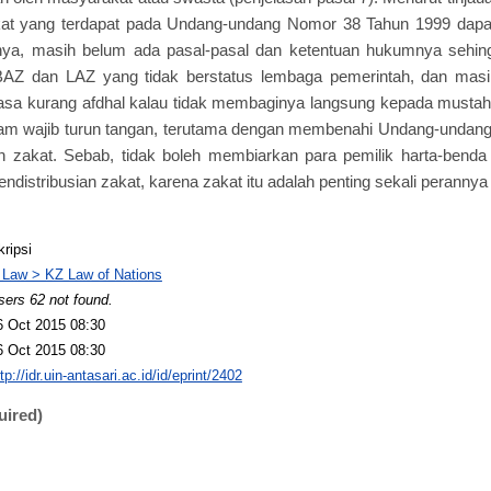
akat yang terdapat pada Undang-undang Nomor 38 Tahun 1999 dapat
ya, masih belum ada pasal-pasal dan ketentuan hukumnya sehing
s BAZ dan LAZ yang tidak berstatus lembaga pemerintah, dan m
sa kurang afdhal kalau tidak membaginya langsung kepada mustahi
am wajib turun tangan, terutama dengan membenahi Undang-undan
n zakat. Sebab, tidak boleh membiarkan para pemilik harta-benda
distribusian zakat, karena zakat itu adalah penting sekali perannya
kripsi
 Law > KZ Law of Nations
sers 62 not found.
6 Oct 2015 08:30
6 Oct 2015 08:30
tp://idr.uin-antasari.ac.id/id/eprint/2402
uired)