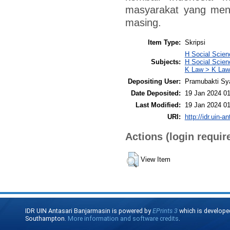
masyarakat yang meng
masing.
Item Type:
Skripsi
H Social Scien
Subjects:
H Social Scie
K Law > K Law
Depositing User:
Pramubakti Sy
Date Deposited:
19 Jan 2024 01
Last Modified:
19 Jan 2024 01
URI:
http://idr.uin-a
Actions (login requir
View Item
IDR UIN Antasari Banjarmasin is powered by
EPrints 3
which is develope
Southampton.
More information and software credits
.