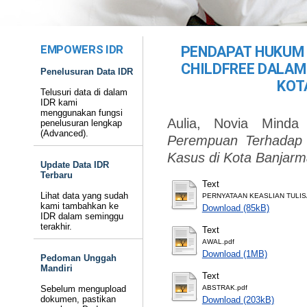
EMPOWERS IDR
PENDAPAT HUKUM
CHILDFREE DALAM
Penelusuran Data IDR
KOT
Telusuri data di dalam
IDR kami
menggunakan fungsi
Aulia, Novia Minda
penelusuran lengkap
(Advanced).
Perempuan Terhadap C
Kasus di Kota Banjarm
Update Data IDR
Terbaru
Text
Lihat data yang sudah
PERNYATAAN KEASLIAN TULIS
kami tambahkan ke
Download (85kB)
IDR dalam seminggu
terakhir.
Text
AWAL.pdf
Download (1MB)
Pedoman Unggah
Mandiri
Text
Sebelum mengupload
ABSTRAK.pdf
dokumen, pastikan
Download (203kB)