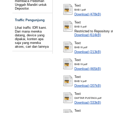
membaca Pedoman
Unggah Mandiri untuk
Text
Depositor.
BAB I.pdf
Download (478kB)
Traffic Pengunjung
Text
BAB II.pdf
Lihat traffic IDR kami.
Restricted to Repository st
Dari mana mereka
Download (614kB)
datang, device yang
dipakai, konten apa
saja yang mereka
Text
akses, cari dan lainnya
BAB III.pdf
Download (213kB)
Text
BAB IV.pdf
Download (465kB)
Text
BAB V.pdf
Download (207kB)
Text
DAFTAR PUSTAKA.pdf
Download (333kB)
Text