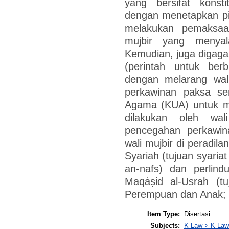
yang bersifat konst
dengan menetapkan piha
melakukan pemaksaa
mujbir yang menyal
Kemudian, juga digaga
(perintah untuk ber
dengan melarang wali
perkawinan paksa se
Agama (KUA) untuk m
dilakukan oleh wal
pencegahan perkawin
wali mujbir di peradil
Syariah (tujuan syariat
an-nafs) dan perlind
Maqȧṣid al-Usrah (tu
Perempuan dan Anak; 
Item Type:
Disertasi
Subjects:
K Law > K Law