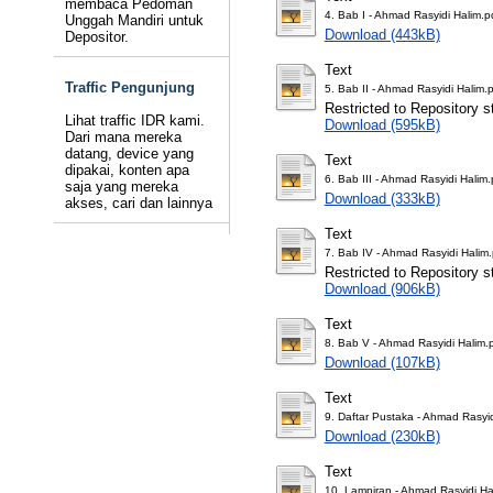
membaca Pedoman
4. Bab I - Ahmad Rasyidi Halim.p
Unggah Mandiri untuk
Download (443kB)
Depositor.
Text
Traffic Pengunjung
5. Bab II - Ahmad Rasyidi Halim.
Restricted to Repository st
Lihat traffic IDR kami.
Download (595kB)
Dari mana mereka
datang, device yang
Text
dipakai, konten apa
6. Bab III - Ahmad Rasyidi Halim.
saja yang mereka
Download (333kB)
akses, cari dan lainnya
Text
7. Bab IV - Ahmad Rasyidi Halim.
Restricted to Repository st
Download (906kB)
Text
8. Bab V - Ahmad Rasyidi Halim.
Download (107kB)
Text
9. Daftar Pustaka - Ahmad Rasyid
Download (230kB)
Text
10. Lampiran - Ahmad Rasyidi Ha