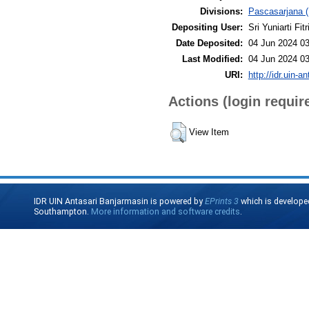
Divisions:
Pascasarjana (
Depositing User:
Sri Yuniarti Fitr
Date Deposited:
04 Jun 2024 03
Last Modified:
04 Jun 2024 03
URI:
http://idr.uin-a
Actions (login requir
View Item
IDR UIN Antasari Banjarmasin is powered by
EPrints 3
which is develope
Southampton.
More information and software credits
.