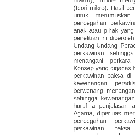
makro), middle theor
(teori mikro). Hasil pen
untuk merumuskan
pencegahan perkawina
anak atau pihak yang
penelitian ini diperol
Undang-Undang Perad
perkawinan, sehingg
menangani perkara
Konsep yang digagas 
perkawinan paksa di 
kewenangan perad
berwenang menangani
sehingga kewenangan
huruf a penjelasan 
Agama, diperluas men
pencegahan perka
perkawinan paksa