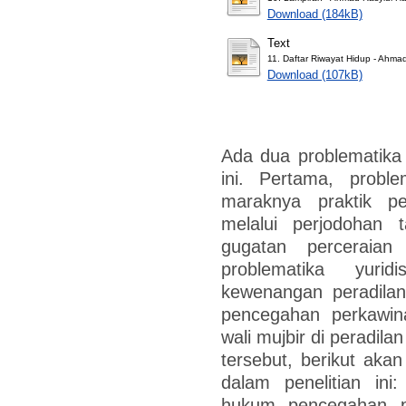
Download (184kB)
Text
11. Daftar Riwayat Hidup - Ahmad
Download (107kB)
Ada dua problematika u
ini. Pertama, proble
maraknya praktik p
melalui perjodohan 
gugatan perceraia
problematika yuri
kewenangan peradila
pencegahan perkawin
wali mujbir di peradila
tersebut, berikut ak
dalam penelitian ini
hukum pencegahan p