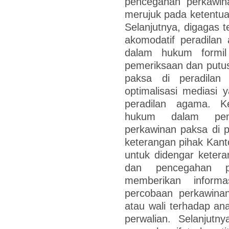
pencegahan perkawin
merujuk pada ketentu
Selanjutnya, digagas 
akomodatif peradilan
dalam hukum formil
pemeriksaan dan putu
paksa di peradilan
optimalisasi mediasi 
peradilan agama. K
hukum dalam peme
perkawinan paksa di 
keterangan pihak Kan
untuk didengar keter
dan pencegahan p
memberikan informa
percobaan perkawina
atau wali terhadap an
perwalian. Selanjutn