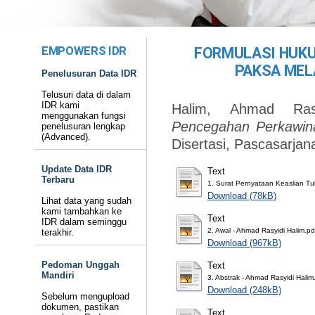
EMPOWERS IDR
FORMULASI HUK
PAKSA MEL
Penelusuran Data IDR
Telusuri data di dalam
IDR kami
Halim, Ahmad Rasy
menggunakan fungsi
Pencegahan Perkawina
penelusuran lengkap
(Advanced).
Disertasi, Pascasarjan
Update Data IDR
Text
Terbaru
1. Surat Pernyataan Keaslian Tul
Download (78kB)
Lihat data yang sudah
kami tambahkan ke
Text
IDR dalam seminggu
2. Awal - Ahmad Rasyidi Halim.pd
terakhir.
Download (967kB)
Pedoman Unggah
Text
Mandiri
3. Abstrak - Ahmad Rasyidi Halim
Download (248kB)
Sebelum mengupload
dokumen, pastikan
Text