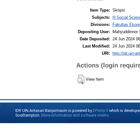
Item Type:
Skripsi
Subjects:
H Social Scien
Divisions:
Fakultas Ekono
Depositing User:
Mahyuddinnor 
Date Deposited:
24 Jun 2024 06
Last Modified:
24 Jun 2024 06
URI:
http://idr.uin-a
Actions (login requir
View Item
IDR UIN Antasari Banjarmasin is powered by
EPrints 3
which is develope
Southampton.
More information and software credits
.