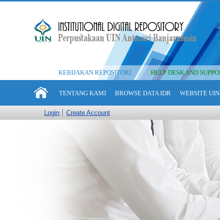
KEBIJAKAN REPOSITORI
HELP DESK AND SUPPO
TENTANG KAMI
BROWSE DATA IDR
WEBSITE UIN
Login
Create Account