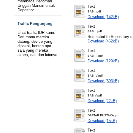
membaca Pedoman
Unggah Mandiri untuk
Text
Depositor.
BAB I.pdf
Download (142kB)
Traffic Pengunjung
Text
BAB II.pdf
Lihat traffic IDR kami.
Restricted to Repository st
Dari mana mereka
Download (462kB)
datang, device yang
dipakai, konten apa
saja yang mereka
Text
akses, cari dan lainnya
BAB III.pdf
Download (129kB)
Text
BAB IV.pdf
Download (503kB)
Text
BAB V.pdf
Download (22kB)
Text
DAFTAR PUSTAKA.pdf
Download (15kB)
Text