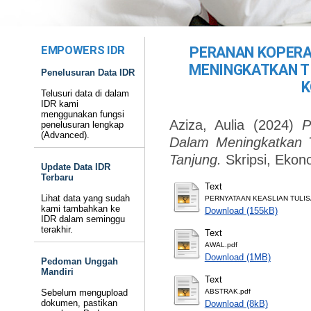
EMPOWERS IDR
PERANAN KOPERA
MENINGKATKAN T
Penelusuran Data IDR
K
Telusuri data di dalam
IDR kami
menggunakan fungsi
Aziza, Aulia
(2024)
P
penelusuran lengkap
(Advanced).
Dalam Meningkatkan 
Tanjung.
Skripsi, Ekon
Update Data IDR
Terbaru
Text
Lihat data yang sudah
PERNYATAAN KEASLIAN TULIS
kami tambahkan ke
Download (155kB)
IDR dalam seminggu
terakhir.
Text
AWAL.pdf
Download (1MB)
Pedoman Unggah
Mandiri
Text
Sebelum mengupload
ABSTRAK.pdf
dokumen, pastikan
Download (8kB)