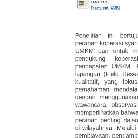
LAMPIRAN.pdf
Download (4MB)
Penelitian ini bertu
peranan koperasi sya
UMKM dan untuk men
pendukung kopera
pendapatan UMKM. Pen
lapangan (Field Rese
kualitatif, yang fok
pemahaman mendalam
dengan menggunakan 
wawancara, observasi
memperlihatkan bahwa 
peranan penting dal
di wilayahnya. Melalu
pembiayaan, pendampin