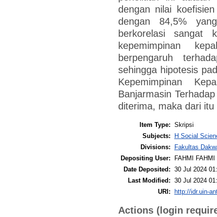
dengan nilai koefisien
dengan 84,5% yang
berkorelasi sangat
kepemimpinan kepa
berpengaruh terhad
sehingga hipotesis pad
Kepemimpinan Kepa
Banjarmasin Terhadap
diterima, maka dari itu
Item Type:
Skripsi
Subjects:
H Social Scien
Divisions:
Fakultas Dakw
Depositing User:
FAHMI FAHMI
Date Deposited:
30 Jul 2024 01
Last Modified:
30 Jul 2024 01
URI:
http://idr.uin-a
Actions (login requir