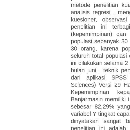
metode penelitian ku
analisis regresi , m
kuesioner, observas
penelitian ini terb
(kepemimpinan) dan v
populasi sebanyak 30
30 orang, karena po
seluruh total populasi
ini dilakukan selama 2
bulan juni . teknik p
dari aplikasi SPSS 
Sciences) Versi 29 Has
Kepemimpinan kepa
Banjarmasin memiliki t
sebesar 82,29% yang
variabel Y tingkat ca
dinyatakan sangat 
penelitian ini adala