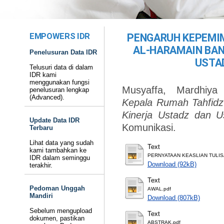
EMPOWERS IDR
PENGARUH KEPEMIM
AL-HARAMAIN BAN
Penelusuran Data IDR
USTA
Telusuri data di dalam
IDR kami
menggunakan fungsi
Musyaffa, Mardhiya
penelusuran lengkap
(Advanced).
Kepala Rumah Tahfidz
Kinerja Ustadz dan U
Update Data IDR
Komunikasi.
Terbaru
Lihat data yang sudah
Text
kami tambahkan ke
PERNYATAAN KEASLIAN TULIS
IDR dalam seminggu
Download (92kB)
terakhir.
Text
Pedoman Unggah
AWAL.pdf
Mandiri
Download (807kB)
Sebelum mengupload
Text
dokumen, pastikan
ABSTRAK.pdf