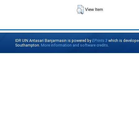
View Item
IDR UIN Antasari Banjarmasin is powered by
EPrints 3
which is develope
Southampton.
More information and software credits
.