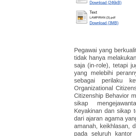
Download (246kB)
Text
LAMPIRAN (3).pdf
Download (3MB)
Pegawai yang berkualit
tidak hanya melakuka
saja (in-role), tetapi
yang melebihi perannya
sebagai perilaku k
Organizational Citizen
Citizenship Behavior 
sikap mengejawanta
Keyakinan dan sikap t
dari ajaran agama yang 
amanah, keikhlasan, da
pada seluruh kantor