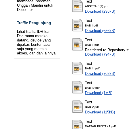
membaca Pedoman
Text
Unggah Mandiri untuk
ABSTRAK (1).pdf
Depositor.
Download (295kB)
Text
Traffic Pengunjung
BAB I.pdf
Download (656kB)
Lihat traffic IDR kami.
Dari mana mereka
Text
datang, device yang
dipakai, konten apa
BAB II.pdf
saja yang mereka
Restricted to Repository st
akses, cari dan lainnya
Download (794kB)
Text
BAB III.pdf
Download (702kB)
Text
BAB IV.pdf
Download (1MB)
Text
BAB V.pdf
Download (115kB)
Text
DAFTAR PUSTAKA.pdf