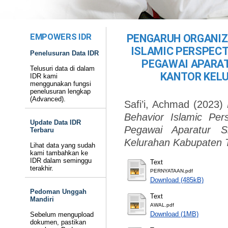
EMPOWERS IDR
PENGARUH ORGANIZ
ISLAMIC PERSPECT
Penelusuran Data IDR
PEGAWAI APARAT
Telusuri data di dalam
KANTOR KELU
IDR kami
menggunakan fungsi
penelusuran lengkap
(Advanced).
Safi’i, Achmad
(2023)
Behavior Islamic Per
Update Data IDR
Pegawai Aparatur S
Terbaru
Kelurahan Kabupaten T
Lihat data yang sudah
kami tambahkan ke
IDR dalam seminggu
Text
terakhir.
PERNYATAAN.pdf
Download (485kB)
Pedoman Unggah
Text
Mandiri
AWAL.pdf
Download (1MB)
Sebelum mengupload
dokumen, pastikan