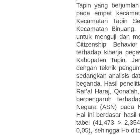
Tapin yang berjumlah
pada empat kecamat
Kecamatan Tapin Se
Kecamatan Binuang. T
untuk menguji dan me
Citizenship Behavi
terhadap kinerja peg
Kabupaten Tapin. Jeni
dengan teknik pengum
sedangkan analisis dat
beganda. Hasil peneli
Raf’al Haraj, Qona’a
berpengaruh terhada
Negara (ASN) pada K
Hal ini berdasar hasil 
tabel (41,473 > 2,354
0,05), sehingga Ho dit