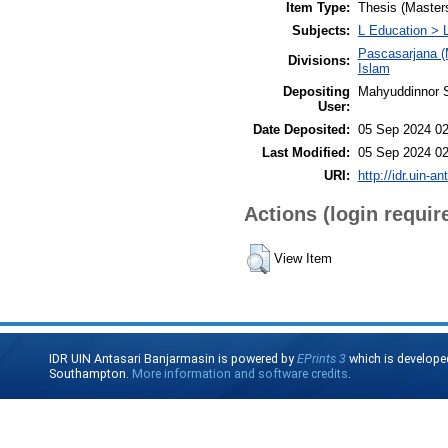
Item Type:
Thesis (Master
Subjects:
L Education > 
Pascasarjana (
Divisions:
Islam
Depositing
Mahyuddinnor S
User:
Date Deposited:
05 Sep 2024 02
Last Modified:
05 Sep 2024 02
URI:
http://idr.uin-a
Actions (login requir
View Item
IDR UIN Antasari Banjarmasin is powered by
EPrints 3
which is develope
Southampton.
More information and software credits
.