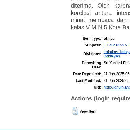
diterima. Oleh karen
korelasi antara int
minat membaca dan m
kelas V MIN 5 Kota Ba
Item Type:
Skripsi
Subjects:
L Education > L
Fakultas Tarbi
Divisions:
Ibtidaiyah
Depositing
Sri Yuniarti Fitri
User:
Date Deposited:
21 Jan 2025 05
Last Modified:
21 Jan 2025 05
URI:
http://idr.uin-an
Actions (login requir
View Item