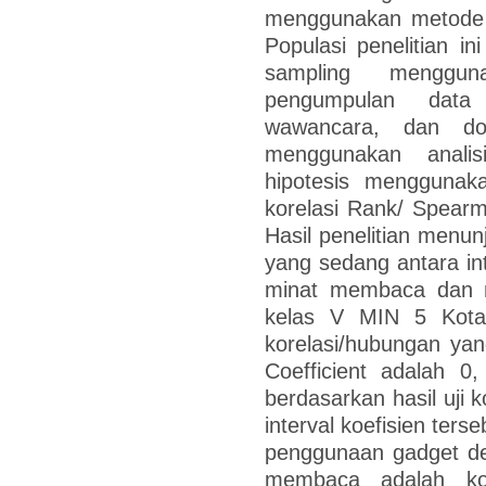
menggunakan metode ku
Populasi penelitian in
sampling menggun
pengumpulan data 
wawancara, dan dok
menggunakan analisis
hipotesis menggunaka
korelasi Rank/ Spear
Hasil penelitian menun
yang sedang antara i
minat membaca dan m
kelas V MIN 5 Kota 
korelasi/hubungan yan
Coefficient adalah 
berdasarkan hasil uji 
interval koefisien terse
penggunaan gadget d
membaca adalah kor