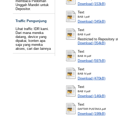
membaca Pedoman
Download (153kB)
Unggah Mandiri untuk
Depositor.
Text
BAB I.pdf
Traffic Pengunjung
Download (345kB)
Lihat traffic IDR kami.
Text
Dari mana mereka
BAB II.pdf
datang, device yang
Restricted to Repository st
dipakai, konten apa
Download (354kB)
saja yang mereka
akses, cari dan lainnya
Text
BAB III.pdf
Download (597kB)
Text
BAB IV.pdf
Download (470kB)
Text
BAB V.pdf
Download (146kB)
Text
DAFTAR PUSTAKA.pdf
Download (198kB)