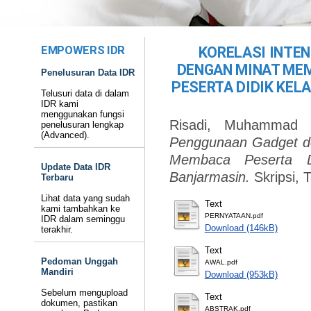
EMPOWERS IDR
KORELASI INTE
DENGAN MINAT ME
Penelusuran Data IDR
PESERTA DIDIK KELA
Telusuri data di dalam
IDR kami
menggunakan fungsi
Risadi, Muhammad 
penelusuran lengkap
(Advanced).
Penggunaan Gadget d
Membaca Peserta 
Update Data IDR
Banjarmasin.
Skripsi, 
Terbaru
Lihat data yang sudah
Text
kami tambahkan ke
PERNYATAAN.pdf
IDR dalam seminggu
Download (146kB)
terakhir.
Text
Pedoman Unggah
AWAL.pdf
Mandiri
Download (953kB)
Sebelum mengupload
Text
dokumen, pastikan
ABSTRAK.pdf