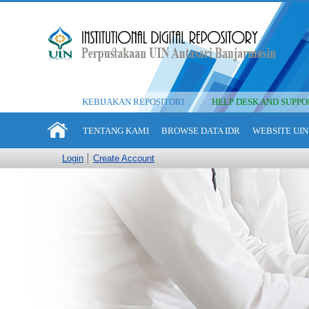
KEBIJAKAN REPOSITORI
HELP DESK AND SUPPO
TENTANG KAMI
BROWSE DATA IDR
WEBSITE UIN
Login
Create Account