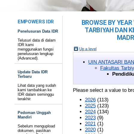
EMPOWERS IDR
BROWSE BY YEAR 
TARBIYAH DAN K
Penelusuran Data IDR
MADR
Telusuri data di dalam
IDR kami
Up a level
menggunakan fungsi
penelusuran lengkap
(Advanced).
UIN ANTASARI BA
Fakultas Tarbi
Update Data IDR
Pendidik
Terbaru
Lihat data yang sudah
Please select a value to br
kami tambahkan ke
IDR dalam seminggu
terakhir.
2026
(113)
2025
(123)
2024
(134)
Pedoman Unggah
Mandiri
2023
(9)
2021
(1)
Sebelum mengupload
2020
(1)
dokumen, pastikan