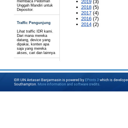
membaca Pedoman
2019
(3)
Unggah Mandiri untuk
2018
(5)
Depositor.
2017
(4)
2016
(7)
Traffic Pengunjung
2014
(2)
Lihat traffic IDR kami.
Dari mana mereka
datang, device yang
dipakai, konten apa
saja yang mereka
akses, cari dan lainnya
IDR UIN Antasari Banjarmasin is powered by
EPrints 3
which is develope
Southampton.
More information and software credits
.